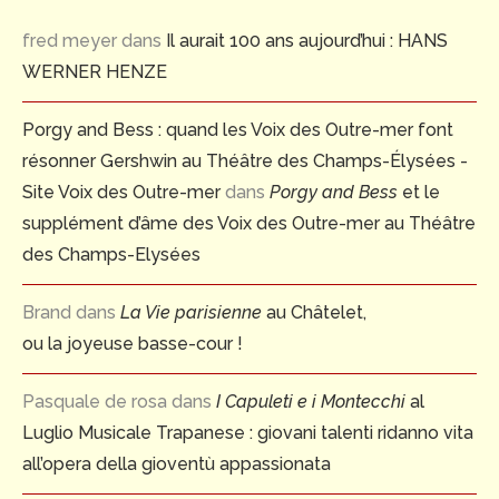
fred meyer
dans
Il aurait 100 ans aujourd’hui : HANS
WERNER HENZE
Porgy and Bess : quand les Voix des Outre-mer font
résonner Gershwin au Théâtre des Champs-Élysées -
Site Voix des Outre-mer
dans
Porgy and Bess
et le
supplément d’âme des Voix des Outre-mer au Théâtre
des Champs-Elysées
Brand
dans
La Vie parisienne
au Châtelet,
ou la joyeuse basse-cour !
Pasquale de rosa
dans
I Capuleti e i Montecchi
al
Luglio Musicale Trapanese : giovani talenti ridanno vita
all’opera della gioventù appassionata