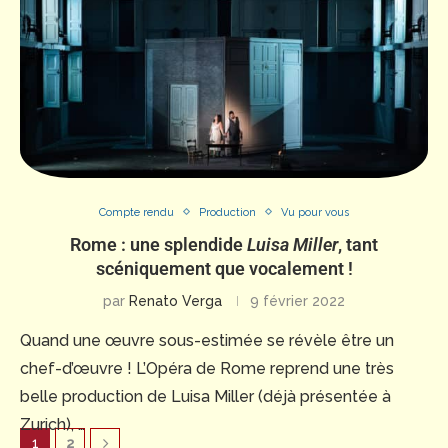
Compte rendu
Production
Vu pour vous
Rome : une splendide
Luisa Miller
, tant
scéniquement que vocalement !
par
Renato Verga
9 février 2022
Quand une œuvre sous-estimée se révèle être un
chef-d’œuvre ! L’Opéra de Rome reprend une très
belle production de Luisa Miller (déjà présentée à
Zurich), …
1
2