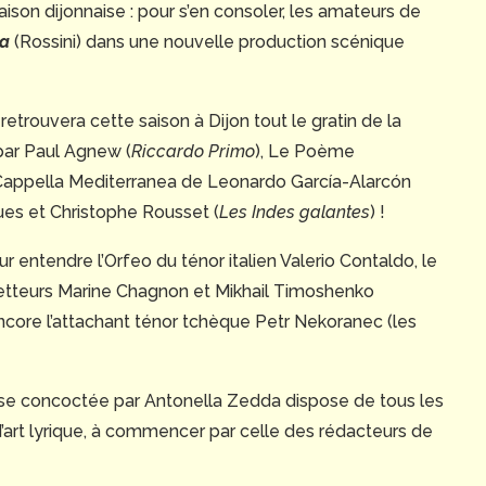
saison dijonnaise : pour s’en consoler, les amateurs de
la
(Rossini) dans une nouvelle production scénique
 retrouvera cette saison à Dijon tout le gratin de la
 par Paul Agnew (
Riccardo Primo
), Le Poème
a Cappella Mediterranea de Leonardo García-Alarcón
ques et Christophe Rousset (
Les Indes galantes
) !
our entendre l’Orfeo du ténor italien Valerio Contaldo, le
ometteurs Marine Chagnon et Mikhail Timoshenko
ncore l’attachant ténor tchèque Petr Nekoranec (les
naise concoctée par Antonella Zedda dispose de tous les
d’art lyrique, à commencer par celle des rédacteurs de