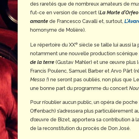
des raretés que de nombreux amateurs de musi
fut-ce en version de concert (
La Morte d’Orfeo
amante
de Francesco Cavalli et, surtout,
L’Avar
homonyme de Molière).
e
Le répertoire du XX
siècle se taille lui aussi l
notamment une nouvelle production scénique 
de la terre
(Gustav Mahler) et une œuvre plus lé
Francis Poulenc, Samuel Barber et Arvo Pärt (
Messa !
) ne seront pas oubliés, non plus que 
une bonne part du programme du concert
Nou
Pour n’oublier aucun public, un opéra de poche 
Offenbach) s’adressera plus particulièrement a
d’œuvre de Bizet, apportera sa contribution à l
de la reconstitution du procès de Don José.