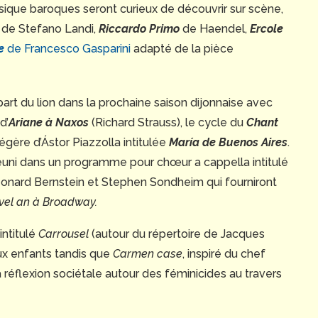
que baroques seront curieux de découvrir sur scène,
de Stefano Landi,
Riccardo Primo
de Haendel,
Ercole
e
de Francesco Gasparini
adapté de la pièce
a part du lion dans la prochaine saison dijonnaise avec
d’
Ariane à Naxos
(Richard Strauss), le cycle du
Chant
gère d’Ástor Piazzolla intitulée
María de Buenos Aires
.
réuni dans un programme pour chœur a cappella intitulé
Leonard Bernstein et Stephen Sondheim qui fourniront
vel an à Broadway.
intitulé
Carrousel
(autour du répertoire de Jacques
ux enfants tandis que
Carmen case
, inspiré du chef
a réflexion sociétale autour des féminicides au travers