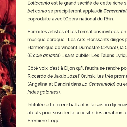
L’
ottocento
est le grand sacrifié de cette riche 
bel canto
se précipiteront applaudir
Cenerento
coproduite avec l’Opéra national du Rhin.
Parmi les artistes et les formations invitées, on
musique baroque : Les Arts Florissants dirigés
Harmonique de Vincent Dumestre (
L’Avare
), l
(
Ercole amante
) … sans oublier Les Talens Lyri
Côté voix, c’est à Dijon qu’il faudra se rendre p
Riccardo de Jakub Józef Orlinski, les très pr
(Angelina et Dandini dans
La
Cenerentola
) ou e
Indes galantes
).
Intitulée « Le cœur battant », la saison dijon
atouts pour susciter la curiosité des amateurs 
Première Loge.