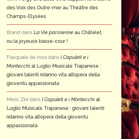
des Voix des Outre-mer au Théâtre des
Champs-Elysées
Brand
dans
La Vie parisienne
au Châtelet,
ou la joyeuse basse-cour !
Pasquale de rosa
dans
I Capuleti e i
Montecchi
al Luglio Musicale Trapanese :
giovani talenti ridanno vita all’opera della
gioventù appassionata
Meris Zini
dans
I Capuleti e i Montecchi
al
Luglio Musicale Trapanese : giovani talenti
ridanno vita all’opera della gioventù
appassionata