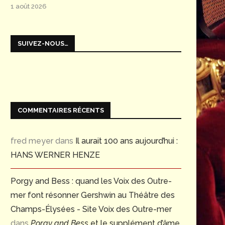
1 août 2026
SUIVEZ-NOUS…
COMMENTAIRES RÉCENTS
fred meyer
dans
Il aurait 100 ans aujourd’hui :
HANS WERNER HENZE
Porgy and Bess : quand les Voix des Outre-
mer font résonner Gershwin au Théâtre des
Champs-Élysées - Site Voix des Outre-mer
dans
Porgy and Bess
et le supplément d’âme