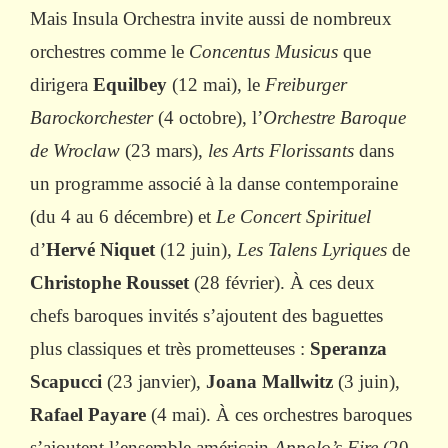
Mais Insula Orchestra invite aussi de nombreux
orchestres comme le
Concentus Musicus
que
dirigera
Equilbey
(12 mai), le
Freiburger
Barockorchester
(4 octobre), l’
Orchestre Baroque
de Wroclaw
(23 mars),
les Arts Florissants
dans
un programme associé à la danse contemporaine
(du 4 au 6 décembre) et
Le Concert Spirituel
d’
Hervé Niquet
(12 juin),
Les Talens Lyriques
de
Christophe Rousset
(28 février). À ces deux
chefs baroques invités s’ajoutent des baguettes
plus classiques et très prometteuses :
Speranza
Scapucci
(23 janvier),
Joana Mallwitz
(3 juin),
Rafael Payare
(4 mai). À ces orchestres baroques
s’ajoutent l’ensemble américain
Appolo’s Fire
(20