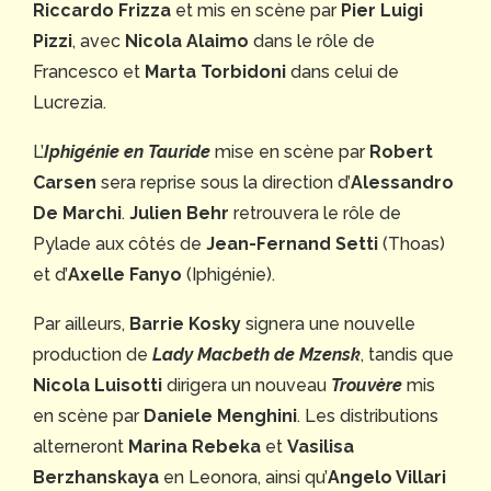
Riccardo Frizza
et mis en scène par
Pier Luigi
Pizzi
, avec
Nicola Alaimo
dans le rôle de
Francesco et
Marta Torbidoni
dans celui de
Lucrezia.
L’
Iphigénie en Tauride
mise en scène par
Robert
Carsen
sera reprise sous la direction d’
Alessandro
De Marchi
.
Julien Behr
retrouvera le rôle de
Pylade aux côtés de
Jean-Fernand Setti
(Thoas)
et d’
Axelle Fanyo
(Iphigénie).
Par ailleurs,
Barrie Kosky
signera une nouvelle
production de
Lady Macbeth de Mzensk
, tandis que
Nicola Luisotti
dirigera un nouveau
Trouvère
mis
en scène par
Daniele Menghini
. Les distributions
alterneront
Marina Rebeka
et
Vasilisa
Berzhanskaya
en Leonora, ainsi qu’
Angelo Villari