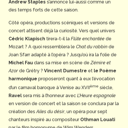
Andrew Staples
s’annonce lui-aussi comme un
des temps forts de cette saison.
Côté opéra, productions scéniques et versions de
concert attisent déjà la curiosité. Vers quel univers
Cédric Klapisch
tirera-t-il la
Flûte enchantée
de
Mozart ? A quoi ressemblera le
Chat du rabbin
de
Joan Sfarr adapté à l’opéra ? Jusqu’où ira la folie de
Michel Fau
dans sa mise en scène de
Zémire et
Azor
de Grétry ?
Vincent Dumestre
et
le Poème
harmonique
proposeront quant à eux l’évocation
ème
d’un carnaval baroque à Venise au XVII
siècle,
Ravel
sera mis à l’honneur avec
L’Heure espagnole
en version de concert et la saison se conclura par la
création des
Ailes du désir
, un opéra pour sept
chanteurs inspiré au compositeur
Othman Louati
par le film homonyme de Wim Wenders.