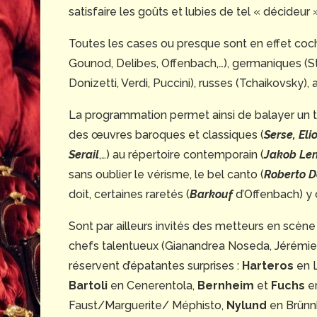
satisfaire les goûts et lubies de tel « décideur 
Toutes les cases ou presque sont en effet coch
Gounod, Delibes, Offenbach,…), germaniques (Stra
Donizetti, Verdi, Puccini), russes (Tchaikovsky
La programmation permet ainsi de balayer un tr
des œuvres baroques et classiques (
Serse, El
Serail
,…) au répertoire contemporain (
Jakob Le
sans oublier le vérisme, le bel canto (
Roberto D
doit, certaines raretés (
Barkouf
d’Offenbach) y 
Sont par ailleurs invités des metteurs en scène
chefs talentueux (Gianandrea Noseda, Jérémie Rh
réservent d’épatantes surprises :
Harteros
en 
Bartoli
en Cenerentola,
Bernheim
et
Fuchs
en
Faust/Marguerite/ Méphisto,
Nylund
en Brünn