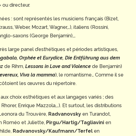
» ou directeur.
ées : sont représentés les musiciens français (Bizet,
uss, Weber, Mozart, Wagner,…), italiens (Rossini,
), anglo-saxons (George Benjamin),…
ès large panel d’esthétiques et périodes artistiques,
iogabalo, Orphée et Eurydice, Die Entführung aus dem
nz
de Rihm,
Lessons in Love and Violence
de Benjamin)
evereux, Viva la mamma
), le romantisme… Comme il se
côtoient les œuvres du répertoire.
 aux choix esthétiques et aux langages variés ; des
orer, Enrique Mazzola,…). Et surtout, les distributions
Leonora du Trouvère,
Radvanovsky
en Turandot,
 Roméo et Juliette,
Pirgu/Hartig/Tagliavini
en
hilde,
Radvanovsky/Kaufmann/Terfel
en