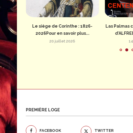
: 1826-
Le siège de Corinthe : 1826-
Las Palmas c
us...
2026Pour en savoir plus...
d’ALFRE
20 juillet 2026
14
PREMIÈRE LOGE
FACEBOOK
TWITTER