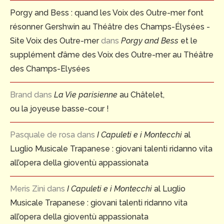
Porgy and Bess : quand les Voix des Outre-mer font
résonner Gershwin au Théâtre des Champs-Élysées -
Site Voix des Outre-mer
dans
Porgy and Bess
et le
supplément d’âme des Voix des Outre-mer au Théâtre
des Champs-Elysées
Brand
dans
La Vie parisienne
au Châtelet,
ou la joyeuse basse-cour !
Pasquale de rosa
dans
I Capuleti e i Montecchi
al
Luglio Musicale Trapanese : giovani talenti ridanno vita
all’opera della gioventù appassionata
Meris Zini
dans
I Capuleti e i Montecchi
al Luglio
Musicale Trapanese : giovani talenti ridanno vita
all’opera della gioventù appassionata