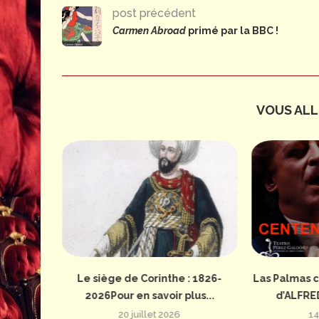
post précédent
Carmen Abroad
primé par la BBC !
VOUS ALLE
: 1826-
Le siège de Corinthe : 1826-
Las Palmas c
us...
2026Pour en savoir plus...
d’ALFRE
20 juillet 2026
14