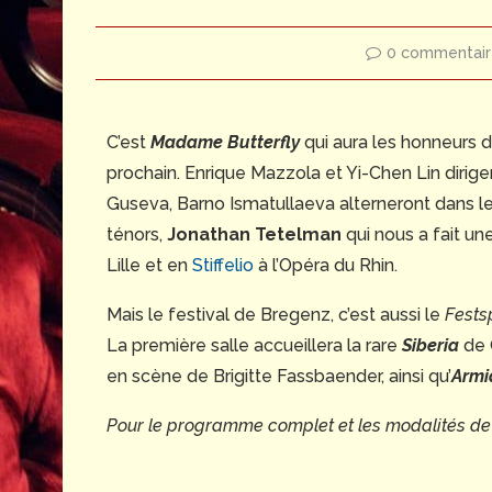
0 commentair
C’est
Madame Butterfly
qui aura les honneurs d
prochain. Enrique Mazzola et Yi-Chen Lin dirig
Guseva, Barno Ismatullaeva alterneront dans le 
ténors,
Jonathan Tetelman
qui nous a fait u
Lille et en
Stiffelio
à l’Opéra du Rhin.
Mais le festival de Bregenz, c’est aussi le
Fests
La première salle accueillera la rare
Siberia
de 
en scène de Brigitte Fassbaender, ainsi qu’
Armi
Pour le programme complet et les modalités de