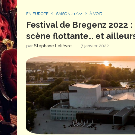
EN EUROPE
SAISON 21/22
À VOIR
Festival de Bregenz 2022 :
scène flottante… et ailleurs
par
Stéphane Lelièvre
7 janvier 2022