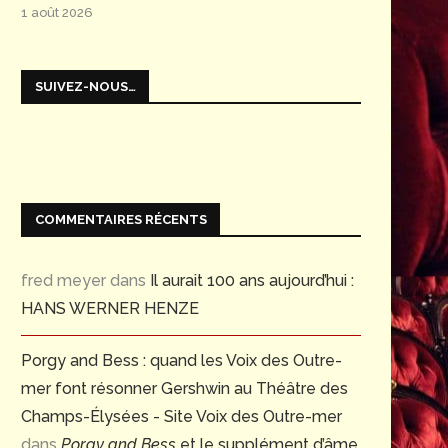
1 août 2026
SUIVEZ-NOUS…
COMMENTAIRES RÉCENTS
fred meyer
dans
Il aurait 100 ans aujourd’hui :
HANS WERNER HENZE
Porgy and Bess : quand les Voix des Outre-
mer font résonner Gershwin au Théâtre des
Le siège de Corinthe : 1826-
OPERAFEST 2026 – CENT
Champs-Élysées - Site Voix des Outre-mer
2026Pour en savoir...
DE TURANDOT &
VARIATIONS ENIGMATIQUE
13 juillet 2026
dans
Porgy and Bess
et le supplément d’âme