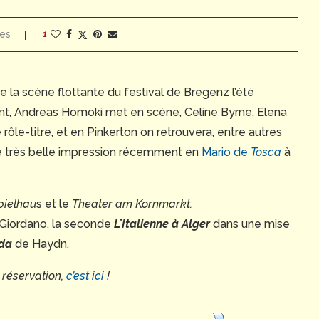
es
1
e la scène flottante du festival de Bregenz l’été
ent, Andreas Homoki met en scène, Celine Byrne, Elena
rôle-titre, et en Pinkerton on retrouvera, entre autres
ne très belle impression récemment en
Mario de
Tosca
à
pielhau
s et le
Theater am Kornmarkt.
Giordano, la seconde
L’Italienne à Alger
dans une mise
da
de Haydn.
 réservation,
c’est ici
!