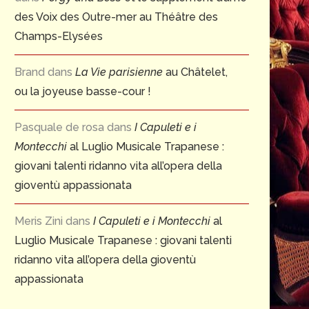
1 juillet 2026
des Voix des Outre-mer au Théâtre des
Champs-Elysées
Brand
dans
La Vie parisienne
au Châtelet,
ou la joyeuse basse-cour !
Pasquale de rosa
dans
I Capuleti e i
Montecchi
al Luglio Musicale Trapanese :
giovani talenti ridanno vita all’opera della
gioventù appassionata
Meris Zini
dans
I Capuleti e i Montecchi
al
Luglio Musicale Trapanese : giovani talenti
ridanno vita all’opera della gioventù
appassionata