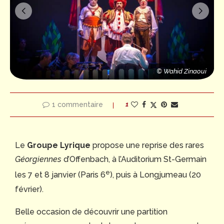
© Wahid Zinaoui
© Wahid Zinaoui
1 commentaire
1
Le
Groupe Lyrique
propose une reprise des rares
Géorgiennes
d’Offenbach, à l’Auditorium St-Germain
e
les 7 et 8 janvier (Paris 6
), puis à Longjumeau (20
février).
Belle occasion de découvrir une partition