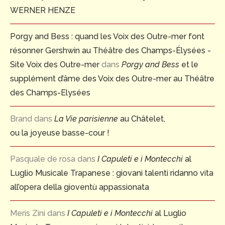
WERNER HENZE
Porgy and Bess : quand les Voix des Outre-mer font
résonner Gershwin au Théâtre des Champs-Élysées -
Site Voix des Outre-mer
dans
Porgy and Bess
et le
supplément d’âme des Voix des Outre-mer au Théâtre
des Champs-Elysées
Brand
dans
La Vie parisienne
au Châtelet,
ou la joyeuse basse-cour !
Pasquale de rosa
dans
I Capuleti e i Montecchi
al
Luglio Musicale Trapanese : giovani talenti ridanno vita
all’opera della gioventù appassionata
Meris Zini
dans
I Capuleti e i Montecchi
al Luglio