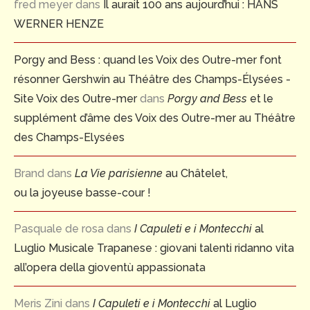
fred meyer
dans
Il aurait 100 ans aujourd’hui : HANS
WERNER HENZE
Porgy and Bess : quand les Voix des Outre-mer font
résonner Gershwin au Théâtre des Champs-Élysées -
Site Voix des Outre-mer
dans
Porgy and Bess
et le
supplément d’âme des Voix des Outre-mer au Théâtre
des Champs-Elysées
Brand
dans
La Vie parisienne
au Châtelet,
ou la joyeuse basse-cour !
Pasquale de rosa
dans
I Capuleti e i Montecchi
al
Luglio Musicale Trapanese : giovani talenti ridanno vita
all’opera della gioventù appassionata
Meris Zini
dans
I Capuleti e i Montecchi
al Luglio