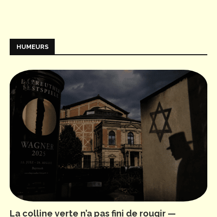
HUMEURS
La colline verte n’a pas fini de rougir —