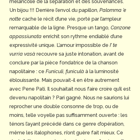
mélancolie de la séparation et des souvenances.
Un bijou !!! Derrière l’envol du papillon,
Palomma ’e
notte
cache le récit d’une vie, porté par l’ampleur
remarquable de la ligne. Presque un tango
,
Canzone
appassiunata
enrichit son rythme endiablé d’une
expressivité unique. L’amour impossible de
I’ te
vurria vasà
recouvre sa juste intonation, avant de
conclure par la pièce fondatrice de la chanson
napolitaine : ce
Funiculì, funiculà
à la luminosité
éblouissante. Mais pouvait-il en être autrement
avec Pene Pati. Il souhaitait nous faire croire qu’il est
devenu napolitain ? Pari gagné. Nous ne saurions lui
reprocher une double consonne de trop, ou de
moins, telle voyelle pas suffisamment ouverte : les
ténors l’ayant précédé dans ce genre d’opération,
même les italophones, n’ont guère fait mieux. Ce