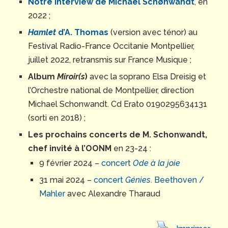
Notre interview de Michael Schønwandt
, en
2022 ;
Hamlet
d’A. Thomas
(version avec ténor) au
Festival Radio-France Occitanie Montpellier,
juillet 2022, retransmis sur France Musique ;
Album
Miroir(s
)
avec la soprano Elsa Dreisig et
l’Orchestre national de Montpellier, direction
Michael Schonwandt. Cd Erato 0190295634131
(sorti en 2018) ;
Les prochains concerts de M. Schonwandt,
chef invité à l’OONM
en 23-24 :
9 février 2024 –
concert
Ode à la joie
31 mai 2024 –
concert
Génies
. Beethoven /
Mahler
avec Alexandre Tharaud