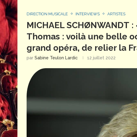
DIRECTION MUSICALE
INTERVIEWS
ARTISTES
MICHAEL SCHØNWANDT : «
Thomas : voilà une belle o
grand opéra, de relier la 
par
Sabine Teulon Lardic
12 juillet 2022