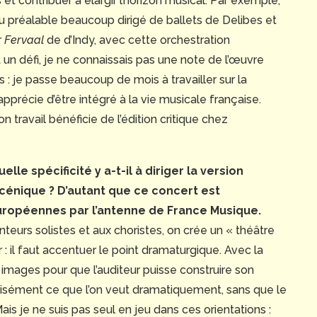
t contribuer à élargir l’horizon musical. Par exemple,
au préalable beaucoup dirigé de ballets de Delibes et
r
Fervaal
de d’Indy, avec cette orchestration
 un défi, je ne connaissais pas une note de l’œuvre
urs : je passe beaucoup de mois à travailler sur la
’apprécie d’être intégré à la vie musicale française.
on travail bénéficie de l’édition critique chez
uelle spécificité y a-t-il à diriger la version
scénique ? D’autant que ce concert est
uropéennes par l’antenne de France Musique.
anteurs solistes et aux choristes, on crée un « théâtre
: il faut accentuer le point dramaturgique. Avec la
 images pour que l’auditeur puisse construire son
précisément ce que l’on veut dramatiquement, sans que le
is je ne suis pas seul en jeu dans ces orientations :