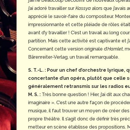
j’aime beaucoup découvrir de nouveaux opéras e
j’ai adoré travailler sur
Kassya
alors que j’avais 
apprécié le savoir-faire du compositeur. Monte
impressionnante et cette pléiade de rôles était
avant d’y travailler ! C’est un travail au long co
partition. Mais cette activité est captivante et j
Concernant cette version originale d’
Hamlet
, m
Bärenreiter-Verlag, un travail remarquable.
S. T.-L. : Pour un chef d’orchestre lyrique, q
concertante d’un opéra, plutôt que celle 
généralement retransmis sur les radios e
M. S. :
Très bonne question ! Hier, j’ai dit aux ch
imaginaire ». C’est une autre façon de procéder 
musique, il faut trouver un moyen de créer des
propre théâtre. Il s’agit donc de définir très 
metteur en scène établisse des propositions. Ma