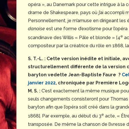
opéra », au Danemark pour cette intrigue à la cou
drame de Shakespeare, pays où j’ai accompli m
Personnellement, je m’amuse en dirigeant les é
danoise
est une forme d’exotisme pour l’opéra f
e
scandinave des Willis « Pâle et blonde » [4
ac
compositeur par la créatrice du rôle en 1868, 
S. T.-L. : Cette version inédite et initiale, 
structurellement différente de la version d
baryton vedette Jean-Baptiste Faure ?
Ce
janvier 2022
, chroniquée par Première Log
M. S. :
C’est exactement la même musique pour to
seuls changements consisteront pour Thomas à 
baryton afin que l’opéra soit créé dans la gra
e
1868]. Par exemple, au début du 3
acte, « Êtr
transposée. De même la chanson de l’ivresse d’Ha