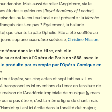
r danoise. Mais aussi de relier l’Angleterre, via le
es études supérieures [
Royal Academy of London
].
pisodes où la couleur locale est présente : la
Marche
rançais, n’est-ce pas ? Également, la ballade
te] que chante la pâle Ophélie. Elle a été soufflée au
la jeune soprano
coloratura
suédoise,
Christine Nilsson
.
avec ténor dans le rôle-titre, est-elle
e sa création à l’Opéra de Paris en 1868, avec le
lle produite par exemple par l’Opéra-Comique en
e.
ut l’opéra, ses cinq actes et sept tableaux. Les
transposer les interventions du ténor en tessiture de
nde maison de l’Académie impériale de musique [9 mars
e ou ne pas être », c’est la même ligne de chant, mais
mlet qui est ici écrite dans la tonalité d’ut majeur,