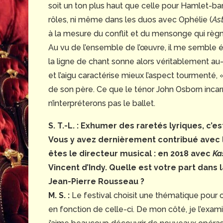
soit un ton plus haut que celle pour Hamlet-bar
rôles, ni même dans les duos avec Ophélie (
Ast
à la mesure du conflit et du mensonge qui règne
Au vu de l’ensemble de l’œuvre, il me semble 
la ligne de chant sonne alors véritablement au-d
et l’aigu caractérise mieux l’aspect tourmenté,
de son père. Ce que le ténor John Osborn incarn
n’interpréterons pas le ballet.
S. T.-L. : Exhumer des raretés lyriques, c’e
Vous y avez dernièrement contribué avec l
êtes le directeur musical : en 2018 avec
Ka
Vincent d’Indy. Quelle est votre part dans 
Jean-Pierre Rousseau ?
M. S. :
Le festival choisit une thématique pour
en fonction de celle-ci. De mon côté, je l’exam