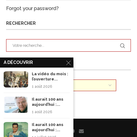
Forgot your password?
RECHERCHER
A DÉCOUVRIR
ARCHIVES
La vidéo du mois :
l’ouverture...
1 août 2026
Il aurait 100 ans
aujourd’hui :...
1 août 2026
Il aurait 100 ans
aujourd’hui :...