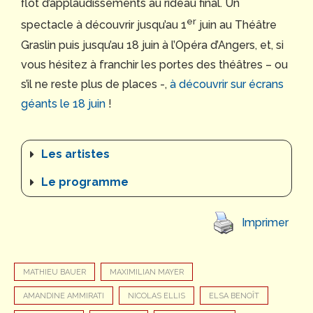
flot d’applaudissements au rideau final. Un
er
spectacle à découvrir jusqu’au 1
juin au Théâtre
Graslin puis jusqu’au 18 juin à l’Opéra d’Angers, et, si
vous hésitez à franchir les portes des théâtres – ou
s’il ne reste plus de places -,
à découvrir sur écrans
géants le 18 juin
!
Les artistes
Le programme
Imprimer
MATHIEU BAUER
MAXIMILIAN MAYER
AMANDINE AMMIRATI
NICOLAS ELLIS
ELSA BENOÎT