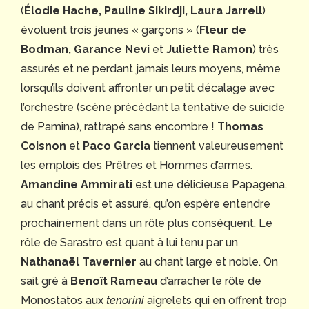
(
Élodie Hache, Pauline Sikirdji, Laura Jarrell
)
évoluent trois jeunes « garçons » (
Fleur de
Bodman, Garance Nevi
et
Juliette Ramon
) très
assurés et ne perdant jamais leurs moyens, même
lorsqu’ils doivent affronter un petit décalage avec
l’orchestre (scène précédant la tentative de suicide
de Pamina), rattrapé sans encombre !
Thomas
Coisnon
et
Paco Garcia
tiennent valeureusement
les emplois des Prêtres et Hommes d’armes.
Amandine Ammirati
est une délicieuse Papagena,
au chant précis et assuré, qu’on espère entendre
prochainement dans un rôle plus conséquent. Le
rôle de Sarastro est quant à lui tenu par un
Nathanaël Tavernier
au chant large et noble. On
sait gré à
Benoît Rameau
d’arracher le rôle de
Monostatos aux
tenorini
aigrelets qui en offrent trop