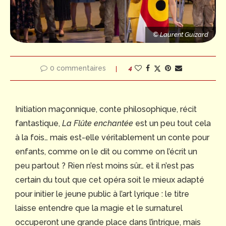
d
© Laurent Guizard
© Laurent Guizard
© Laurent Guizard
0 commentaires
4
Initiation maçonnique, conte philosophique, récit
fantastique,
La Flûte enchantée
est un peu tout cela
à la fois… mais est-elle véritablement un conte pour
enfants, comme on le dit ou comme on l’écrit un
peu partout ? Rien n’est moins sûr… et il n’est pas
certain du tout que cet opéra soit le mieux adapté
pour initier le jeune public à l’art lyrique : le titre
laisse entendre que la magie et le surnaturel
occuperont une grande place dans l’intrigue, mais