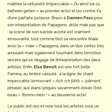
maitrise la virtuosité (impeccable «
Du wirst sie zu
befreien gehen
» au premier acte) et les contre-fa,
d’une parfaite justesse. Bravo à
Damien Pass
pour
son interprétation de Papageno, drôle mais pas que
: la scène de son suicide avorté est vraiment
émouvante, tout comme l’est sa rencontre finale
avec la « vraie » Papagena, dans un duo certes très
amusant mais également touchant dans l’émotion
sincère qui se dégage de l’interprétation des deux
artistes. Enfin,
Elsa Benoît
est une fort belle
Pamina, au timbre velouté, à la ligne de chant
impeccable (émouvant «
Ach, ich fühl’s
», joliment
phrasé), aux élans lyriques savamment dosés (très
beau «
Tamino mein !
» au deuxième acte).
Le public est ravi et noie tous les artistes sous un