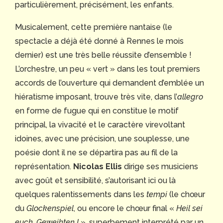
particulièrement, précisément, les enfants.
Musicalement, cette première nantaise (le
spectacle a déjà été donné à Rennes le mois
dernier) est une très belle réussite d’ensemble !
L’orchestre, un peu « vert » dans les tout premiers
accords de l’ouverture qui demandent d’emblée un
hiératisme imposant, trouve très vite, dans l’
allegro
en forme de fugue qui en constitue le motif
principal, la vivacité et le caractère virevoltant
idoines, avec une précision, une souplesse, une
poésie dont il ne se départira pas au fil de la
représentation.
Nicolas Ellis
dirige ses musiciens
avec goût et sensibilité, s’autorisant ici ou là
quelques ralentissements dans les
tempi
(le chœur
du
Glockenspiel
, ou encore le chœur final «
Heil sei
euch, Geweihten !
», superbement interprété par un