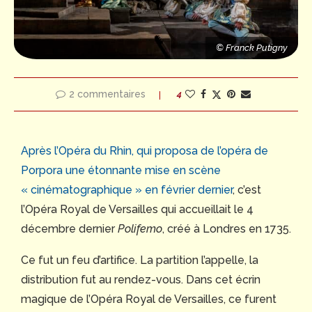
Photo Marc Dumont
© Franck Putigny
e
2 commentaires
4
Après l’Opéra du Rhin, qui proposa de l’opéra de
Porpora une étonnante mise en scène
« cinématographique » en février dernier
, c’est
l’Opéra Royal de Versailles qui accueillait le 4
décembre dernier
Polifemo
, créé à Londres en 1735.
Ce fut un feu d’artifice. La partition l’appelle, la
distribution fut au rendez-vous. Dans cet écrin
© Franck Putigny
magique de l’Opéra Royal de Versailles, ce furent