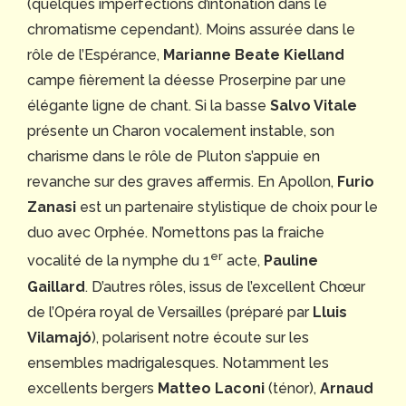
(quelques imperfections d’intonation dans le
chromatisme cependant). Moins assurée dans le
rôle de l’Espérance,
Marianne Beate Kielland
campe fièrement la déesse Proserpine par une
élégante ligne de chant. Si la basse
Salvo Vitale
présente un Charon vocalement instable, son
charisme dans le rôle de Pluton s’appuie en
revanche sur des graves affermis. En Apollon,
Furio
Zanasi
est un partenaire stylistique de choix pour le
duo avec Orphée. N’omettons pas la fraiche
er
vocalité de la nymphe du 1
acte,
Pauline
Gaillard
. D’autres rôles, issus de l’excellent Chœur
de l’Opéra royal de Versailles (préparé par
Lluis
Vilamajó
), polarisent notre écoute sur les
ensembles madrigalesques. Notamment les
excellents bergers
Matteo Laconi
(ténor),
Arnaud