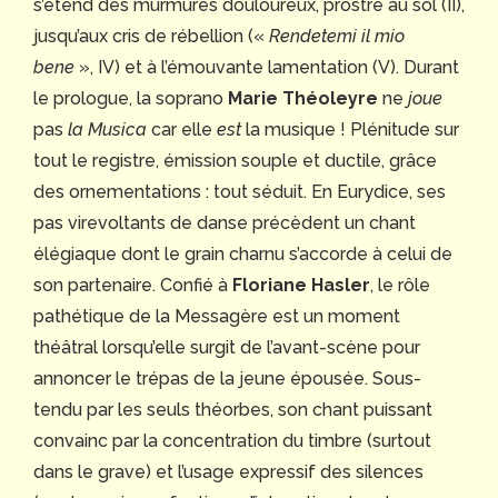
s’étend des murmures douloureux, prostré au sol (II),
jusqu’aux cris de rébellion («
Rendetemi il mio
bene
», IV) et à l’émouvante lamentation (V). Durant
le prologue, la soprano
Marie Théoleyre
ne
joue
pas
la Musica
car elle
est
la musique ! Plénitude sur
tout le registre, émission souple et ductile, grâce
des ornementations : tout séduit. En Eurydice, ses
pas virevoltants de danse précèdent un chant
élégiaque dont le grain charnu s’accorde à celui de
son partenaire. Confié à
Floriane Hasler
, le rôle
pathétique de la Messagère est un moment
théâtral lorsqu’elle surgit de l’avant-scène pour
annoncer le trépas de la jeune épousée. Sous-
tendu par les seuls théorbes, son chant puissant
convainc par la concentration du timbre (surtout
dans le grave) et l’usage expressif des silences