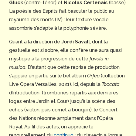
Gluck
(contre-ténor) et
Nicolas Certenais
(basse).
La poésie des Esprits fait basculer le public au
royaume des morts (IV) : leur texture vocale
assombrie s’adapte à la polyphonie sévère.
Quant à la direction de
Jordi Savall
, dont la
gestuelle est si sobre, elle confère une aura quasi
mystique à la progression de cette
favola in
musica.
D’autant que cette reprise de production
s’appuie en partie sur le bel album
Orfeo
(collection
Live Opera Versailles, 2021). Ici, depuis la
Toccata
d’introduction (trombones répartis aux dernières
loges entre Jardin et Cour) jusqu’à la scène des
échos (violon, puis cornet à bouquin), le Concert
des Nations résonne amplement dans l’Opéra
Royal. Au fil des actes, on apprécie le
renouvellement du
continuo
: du clavecin à l’orgue