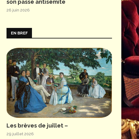
son passé antisémite
26 juin 2026
EN BREF
© Émilie Brouchon – Opéra national de Paris
Les brèves de juillet –
29 juillet 2026