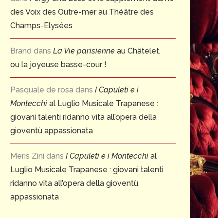
des Voix des Outre-mer au Théâtre des
Champs-Elysées
Brand
dans
La Vie parisienne
au Châtelet,
ou la joyeuse basse-cour !
Pasquale de rosa
dans
I Capuleti e i
Montecchi
al Luglio Musicale Trapanese :
giovani talenti ridanno vita all’opera della
gioventù appassionata
Meris Zini
dans
I Capuleti e i Montecchi
al
Luglio Musicale Trapanese : giovani talenti
ridanno vita all’opera della gioventù
appassionata