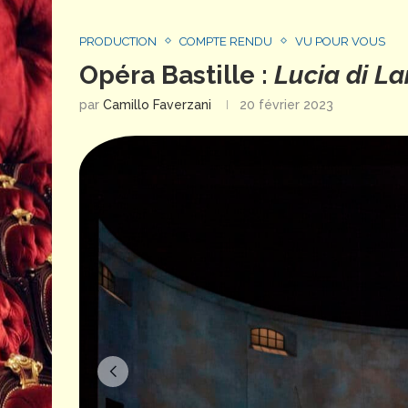
PRODUCTION
COMPTE RENDU
VU POUR VOUS
Opéra Bastille :
Lucia di 
par
Camillo Faverzani
20 février 2023