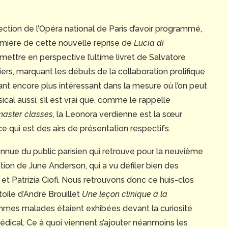
ection de l’Opéra national de Paris d’avoir programmé,
remière de cette nouvelle reprise de
Lucia di
mettre en perspective l’ultime livret de Salvatore
rs, marquant les débuts de la collaboration prolifique
t encore plus intéressant dans la mesure où l’on peut
ical aussi, s’il est vrai que, comme le rappelle
aster classes
, la Leonora verdienne est la sœur
e qui est des airs de présentation respectifs.
nnue du public parisien qui retrouve pour la neuvième
ention de June Anderson, qui a vu défiler bien des
 et Patrizia Ciofi. Nous retrouvons donc ce huis-clos
a toile d’André Brouillet
Une leçon clinique à la
© Émilie Brouchon – Opéra national de Paris
mmes malades étaient exhibées devant la curiosité
édical. Ce à quoi viennent s’ajouter néanmoins les