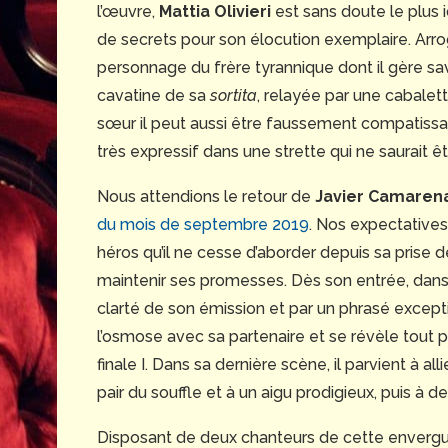
l’œuvre,
Mattia Olivieri
est sans doute le plus i
de secrets pour son élocution exemplaire. Arroga
personnage du frère tyrannique dont il gère s
cavatine de sa
sortita
, relayée par une cabalet
sœur il peut aussi être faussement compatissan
très expressif dans une strette qui ne saurait ê
Nous attendions le retour de
Javier Camaren
du mois de septembre 2019
. Nos expectatives
héros qu’il ne cesse d’aborder depuis sa prise 
maintenir ses promesses. Dès son entrée, dans
clarté de son émission et par un phrasé excepti
l’osmose avec sa partenaire et se révèle tout
finale I. Dans sa dernière scène, il parvient à all
pair du souffle et à un aigu prodigieux, puis à d
Disposant de deux chanteurs de cette envergure