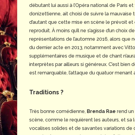
débutant lui aussi à l’Opéra national de Paris e
donizettienne, ait choisi de suivre la mauvaise 
d’autant que cette mise en scène le prévoit et 
reproduit. À moins qu’il ne s’agisse d’un choix d
représentations de l’automne 2016, alors que no
du dernier acte en 2013, notamment avec Vittor
supplémentaires de musique et de chant n’aur
interprètes par ailleurs si généreux. C’est bi
est remarquable, l’attaque du quatuor menant au 
Traditions ?
Très bonne comédienne,
Brenda Rae
rend un 
scène, comme le requièrent les auteurs, et sa 
vocalises solides et de savantes variations de c