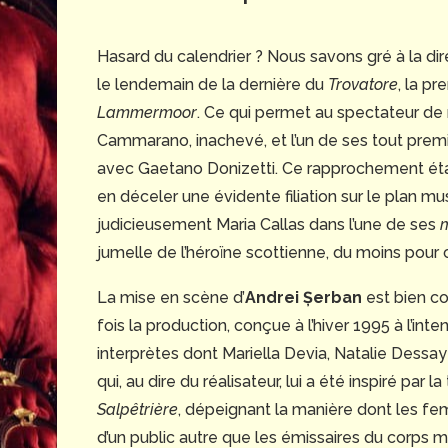
Hasard du calendrier ? Nous savons gré à la dir
le lendemain de la dernière du
Trovatore
, la p
Lammermoor
. Ce qui permet au spectateur de 
Cammarano, inachevé, et l’un de ses tout premie
avec Gaetano Donizetti. Ce rapprochement étan
en déceler une évidente filiation sur le plan mus
judicieusement Maria Callas dans l’une de ses
m
jumelle de l’héroïne scottienne, du moins pour c
La mise en scène d’
Andrei Șerban
est bien co
fois la production, conçue à l’hiver 1995 à l’int
interprètes dont Mariella Devia, Natalie Dessay
qui, au dire du réalisateur, lui a été inspiré par l
Salpêtrière
, dépeignant la manière dont les fe
d’un public autre que les émissaires du corps m