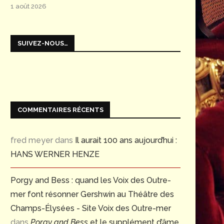
1 août 2026
SUIVEZ-NOUS…
COMMENTAIRES RÉCENTS
fred meyer
dans
Il aurait 100 ans aujourd’hui :
HANS WERNER HENZE
Porgy and Bess : quand les Voix des Outre-
mer font résonner Gershwin au Théâtre des
Champs-Élysées - Site Voix des Outre-mer
dans
Porgy and Bess
et le supplément d’âme