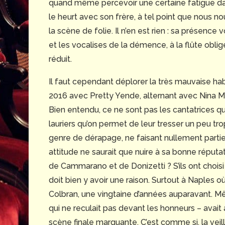
quand même percevoir une certaine fatigue dan
le heurt avec son frère, à tel point que nous 
la scène de folie. Il n’en est rien : sa présence
et les vocalises de la démence, à la flûte obli
réduit.
Il faut cependant déplorer la très mauvaise hab
2016 avec Pretty Yende, alternant avec Nina My
Bien entendu, ce ne sont pas les cantatrices qui
lauriers qu’on permet de leur tresser un peu tr
genre de dérapage, ne faisant nullement partie d
attitude ne saurait que nuire à sa bonne réputa
de Cammarano et de Donizetti ? S’ils ont choisi
doit bien y avoir une raison. Surtout à Naples où
Colbran, une vingtaine d’années auparavant. Mêm
qui ne reculait pas devant les honneurs – avait
scène finale marquante. C’est comme si, la veil