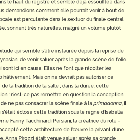
s le haut du registre et semble déjà essoufflée dans
nous demandions comment elle pourrait venir à bout de
 vocale est percutante dans le sextuor du finale central
gée, sonnent très naturelles, malgré un volume plutôt
itude qui semble s’être instaurée depuis la reprise de
nasian, de venir saluer après la grande scène de folie.
 sont ici en cause. Elles ne font que récolter les
op hâtivement. Mais on ne devrait pas autoriser ce
e la tradition de la salle ; dans la durée, cette
tion : n’est-ce pas remettre en question la conception
 de ne pas consacrer la scène finale à la
primadonna
, il
 s’était éclose cette tradition sous le règne d’Isabella
e Fanny Tacchinardi Persiani, la créatrice du rôle –
 accepté cette architecture de l’œuvre la privant d’une
le, Anna Pirozzi était venue saluer après sa grande