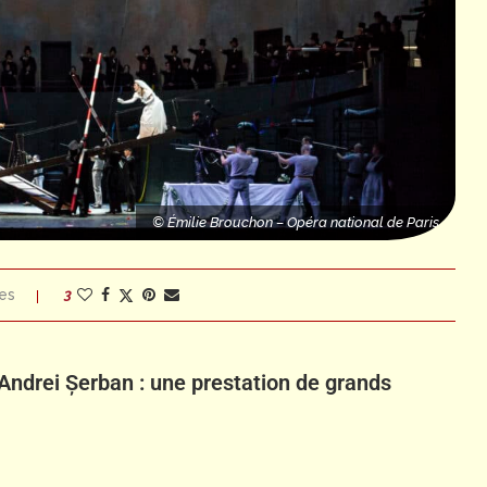
ris
© Émilie Brouchon – Opéra national de Paris
es
3
Andrei Șerban : une prestation de grands