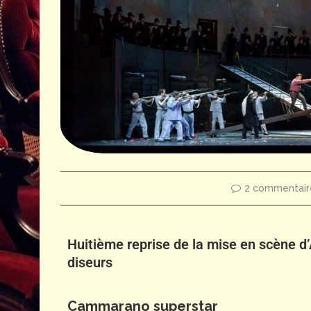
nal de Paris
© Émilie Brouchon – Opéra national de Pa
2 commentair
Huitième reprise de la mise en scène d’
diseurs
Cammarano superstar