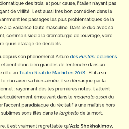
diomatique des trois, et pour cause, l’italien n’ayant pas
nt de virilité, il est aussi très bon comédien dans le
avamment les passages les plus problématiques de la
te à la vaillance toute masculine. Dans le duo avec sa
t, comme il sied à la dramaturgie de l’ouvrage, voire
tre qu’un étalage de décibels.
a
depuis son phénoménal Arturo
des
Puritani
belliniens
 étaient donc bien grandes de l’entendre dans un
de rôle au
Teatro Real de Madrid en 2018
. Et il a su
 le duo avec sa bien-aimée, il se démarque par la
onnel : rayonnant dès les premières notes, il atteint
 particulièrement émouvant dans le
moderato assai
du
ier l’accent paradisiaque du récitatif à une maîtrise hors
e sublimes sons filés dans le
larghetto
de la mort.
, il est vraiment regrettable qu’
Aziz Shokhakimov
,