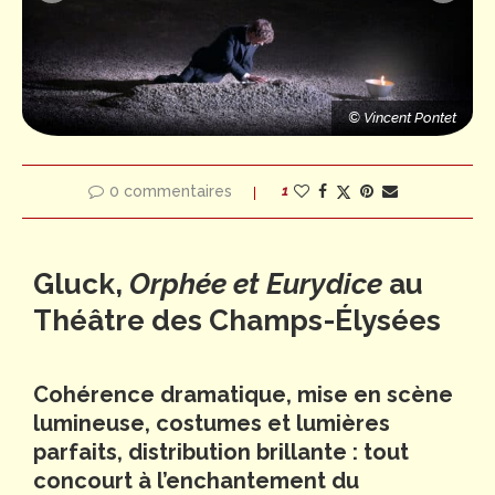
t
© Vincent Pontet
© Vincent Pontet
© Vincent Pontet
0 commentaires
1
Gluck,
Orphée et Eurydice
au
Théâtre des Champs-Élysées
Cohérence dramatique, mise en scène
lumineuse, costumes et lumières
parfaits, distribution brillante : tout
concourt à l’enchantement du