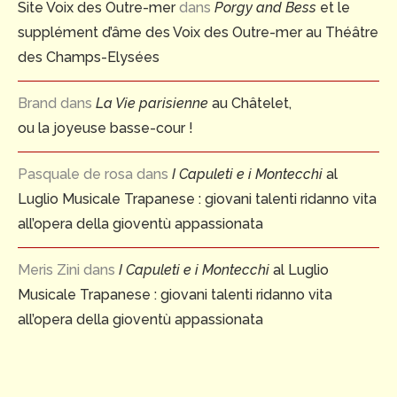
Site Voix des Outre-mer
dans
Porgy and Bess
et le
supplément d’âme des Voix des Outre-mer au Théâtre
des Champs-Elysées
Brand
dans
La Vie parisienne
au Châtelet,
ou la joyeuse basse-cour !
Pasquale de rosa
dans
I Capuleti e i Montecchi
al
Luglio Musicale Trapanese : giovani talenti ridanno vita
all’opera della gioventù appassionata
Meris Zini
dans
I Capuleti e i Montecchi
al Luglio
Musicale Trapanese : giovani talenti ridanno vita
all’opera della gioventù appassionata