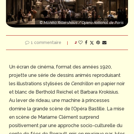
© Monika Rittershaus / Opera national de Paris
s
© Monika Rittersha
© Monika Rittershaus / Opera national de Paris
ttershaus / Opera national de Paris
1 commentaire
2
Un écran de cinéma, format des années 1920,
projette une série de dessins animés reproduisant
les illustrations stylisées de
Cendrillon
en papier noir
et blanc de Berthold Reichel et Barbara Krokisius.
Au lever de rideau, une machine à princesses
domine la grande scène de l’Opéra Bastille. La mise
en scène de Mariame Clément surprend
positivement par une approche socio-culturelle du
conte de fées de Perrault, mis en musique par Jules