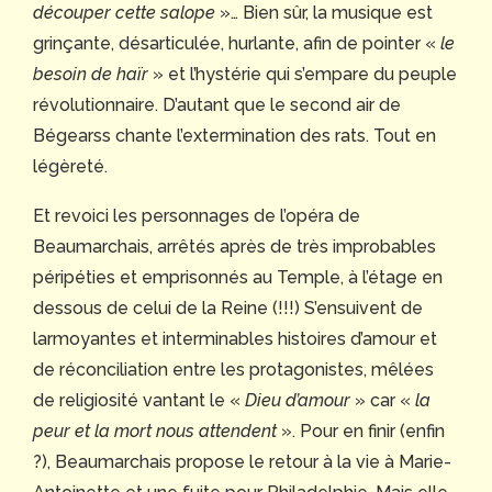
découper cette salope
»… Bien sûr, la musique est
grinçante, désarticulée, hurlante, afin de pointer «
le
besoin de haïr
» et l’hystérie qui s’empare du peuple
révolutionnaire. D’autant que le second air de
Bégearss chante l’extermination des rats. Tout en
légèreté.
Et revoici les personnages de l’opéra de
Beaumarchais, arrêtés après de très improbables
péripéties et emprisonnés au Temple, à l’étage en
dessous de celui de la Reine (!!!) S’ensuivent de
larmoyantes et interminables histoires d’amour et
de réconciliation entre les protagonistes, mêlées
de religiosité vantant le «
Dieu d’amour
» car «
la
peur et la mort nous attendent
». Pour en finir (enfin
?), Beaumarchais propose le retour à la vie à Marie-