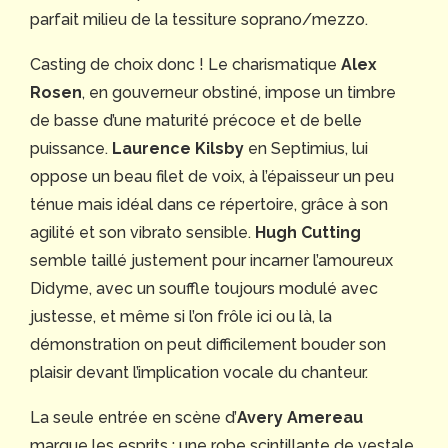
parfait milieu de la tessiture soprano/mezzo.
Casting de choix donc ! Le charismatique
Alex
Rosen
, en gouverneur obstiné, impose un timbre
de basse d’une maturité précoce et de belle
puissance.
Laurence Kilsby
en Septimius, lui
oppose un beau filet de voix, à l’épaisseur un peu
ténue mais idéal dans ce répertoire, grâce à son
agilité et son vibrato sensible.
Hugh Cutting
semble
taillé justement pour incarner l’amoureux
Didyme, avec un souffle toujours modulé avec
justesse, et même si l’on frôle ici ou là, la
démonstration on peut difficilement bouder son
plaisir devant l’implication vocale du chanteur.
La seule entrée en scène d’
Avery Amereau
marque les esprits : une robe scintillante de vestale,