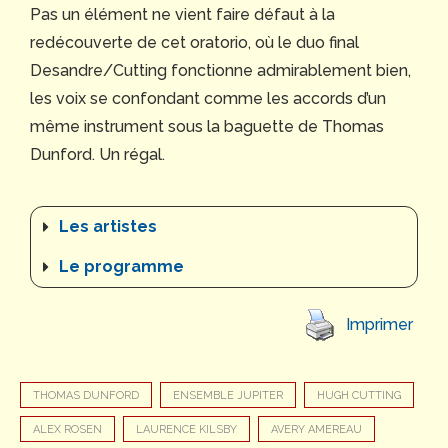
Pas un élément ne vient faire défaut à la
redécouverte de cet oratorio, où le duo final
Desandre/Cutting fonctionne admirablement bien,
les voix se confondant comme les accords d’un
même instrument sous la baguette de Thomas
Dunford. Un régal.
Les artistes
Le programme
Imprimer
THOMAS DUNFORD
ENSEMBLE JUPITER
HUGH CUTTING
ALEX ROSEN
LAURENCE KILSBY
AVERY AMEREAU