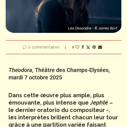
Thomas D
Léa Desandre - © James Bort
0 commentaires
1
Theodora
, Théâtre des Champs-Elysées,
mardi 7 octobre 2025
Dans cette œuvre plus ample, plus
émouvante, plus intense que
Jephté
–
le dernier oratorio du compositeur -,
les interprètes brillent chacun leur tour
grâce à une partition variée faisant