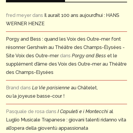
fred meyer
dans
Il aurait 100 ans aujourd’hui : HANS
WERNER HENZE
Porgy and Bess : quand les Voix des Outre-mer font
résonner Gershwin au Théâtre des Champs-Élysées -
Site Voix des Outre-mer
dans
Porgy and Bess
et le
supplément d’âme des Voix des Outre-mer au Théâtre
des Champs-Elysées
Brand
dans
La Vie parisienne
au Châtelet,
ou la joyeuse basse-cour !
Pasquale de rosa
dans
I Capuleti e i Montecchi
al
Luglio Musicale Trapanese : giovani talenti ridanno vita
all’opera della gioventù appassionata