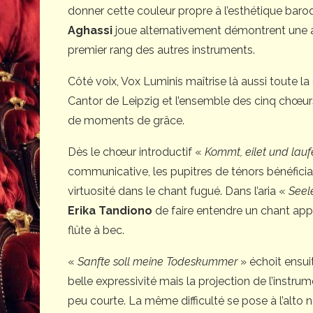
donner cette couleur propre à l’esthétique baroq
Aghassi
joue alternativement démontrent une ag
premier rang des autres instruments.
Côté voix, Vox Luminis maîtrise là aussi toute l
Cantor de Leipzig et l’ensemble des cinq chœur
de moments de grâce.
Dès le chœur introductif «
Kommt, eilet und lauf
communicative, les pupitres de ténors bénéficia
virtuosité dans le chant fugué. Dans l’aria «
Seel
Erika Tandiono
de faire entendre un chant appl
flûte à bec.
«
Sanfte soll meine Todeskummer
» échoit ensui
belle expressivité mais la projection de l’instru
peu courte. La même difficulté se pose à l’alto 