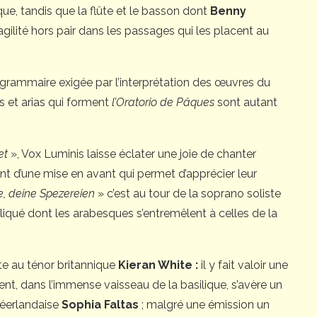
ue, tandis que la flûte et le basson dont
Benny
ilité hors pair dans les passages qui les placent au
a grammaire exigée par l’interprétation des œuvres du
s et arias qui forment
l’Oratorio de Pâques
sont autant
et
», Vox Luminis laisse éclater une joie de chanter
nt d’une mise en avant qui permet d’apprécier leur
e, deine Spezereien
» c’est au tour de la soprano soliste
iqué dont les arabesques s’entremêlent à celles de la
te au ténor britannique
Kieran White :
il y fait valoir une
ment, dans l’immense vaisseau de la basilique, s’avère un
néerlandaise
Sophia Faltas
; malgré une émission un