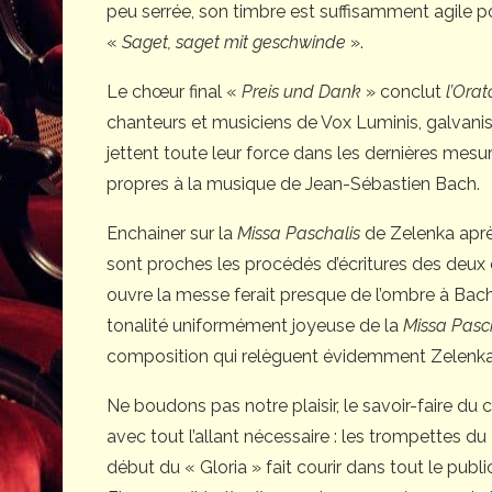
peu serrée, son timbre est suffisamment agile p
«
Saget, saget mit geschwinde
».
Le chœur final «
Preis und Dank
» conclut
l’Ora
chanteurs et musiciens de Vox Luminis, galvanisés
jettent toute leur force dans les dernières mes
propres à la musique de Jean-Sébastien Bach.
Enchainer sur la
Missa Paschalis
de Zelenka aprè
sont proches les procédés d’écritures des deux 
ouvre la messe ferait presque de l’ombre à Bach
tonalité uniformément joyeuse de la
Missa Pasc
composition qui relèguent évidemment Zelenka
Ne boudons pas notre plaisir, le savoir-faire du
avec tout l’allant nécessaire : les trompettes d
début du « Gloria » fait courir dans tout le publi