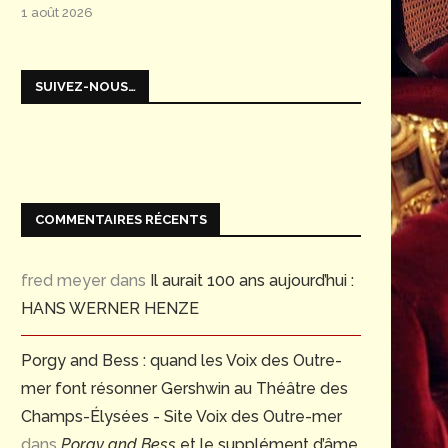
1 août 2026
SUIVEZ-NOUS…
COMMENTAIRES RÉCENTS
fred meyer
dans
Il aurait 100 ans aujourd’hui :
HANS WERNER HENZE
Porgy and Bess : quand les Voix des Outre-
mer font résonner Gershwin au Théâtre des
Champs-Élysées - Site Voix des Outre-mer
dans
Porgy and Bess
et le supplément d’âme