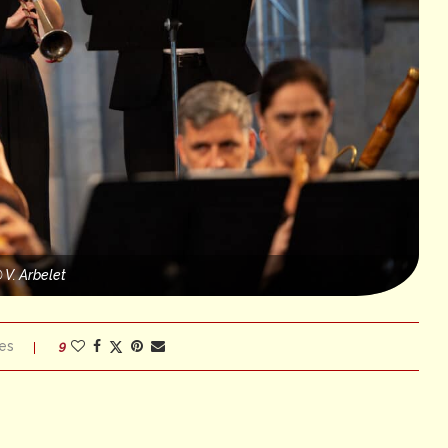
 V. Arbelet
es
9