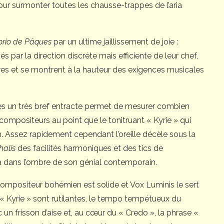
our surmonter toutes les chausse-trappes de l’aria
torio de Pâques
par un ultime jaillissement de joie :
 par la direction discrète mais efficiente de leur chef,
ures et se montrent à la hauteur des exigences musicales
s un très bref entracte permet de mesurer combien
compositeurs au point que le tonitruant « Kyrie » qui
. Assez rapidement cependant l’oreille décèle sous la
halis
des facilités harmoniques et des tics de
 dans l’ombre de son génial contemporain.
 compositeur bohémien est solide et Vox Luminis le sert
u « Kyrie » sont rutilantes, le tempo tempétueux du
c un frisson d’aise et, au cœur du « Credo », la phrase «