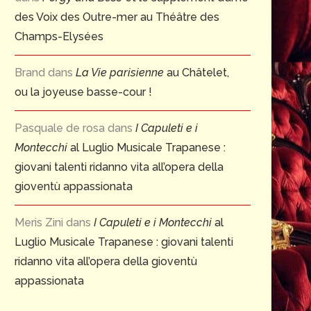
des Voix des Outre-mer au Théâtre des
Champs-Elysées
Brand
dans
La Vie parisienne
au Châtelet,
ou la joyeuse basse-cour !
Pasquale de rosa
dans
I Capuleti e i
Montecchi
al Luglio Musicale Trapanese :
giovani talenti ridanno vita all’opera della
gioventù appassionata
Meris Zini
dans
I Capuleti e i Montecchi
al
Luglio Musicale Trapanese : giovani talenti
ridanno vita all’opera della gioventù
appassionata