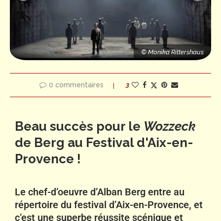
s
© Monika Rittershaus
© Monika Rittershaus
0 commentaires
3
Beau succès pour le
Wozzeck
de Berg au Festival d'Aix-en-
Provence !
Le chef-d’oeuvre d’Alban Berg entre au
répertoire du festival d’Aix-en-Provence, et
c’est une superbe réussite scénique et