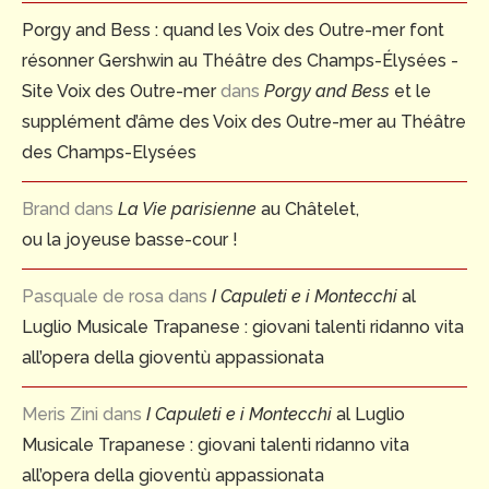
Porgy and Bess : quand les Voix des Outre-mer font
résonner Gershwin au Théâtre des Champs-Élysées -
Site Voix des Outre-mer
dans
Porgy and Bess
et le
supplément d’âme des Voix des Outre-mer au Théâtre
des Champs-Elysées
Brand
dans
La Vie parisienne
au Châtelet,
ou la joyeuse basse-cour !
Pasquale de rosa
dans
I Capuleti e i Montecchi
al
Luglio Musicale Trapanese : giovani talenti ridanno vita
all’opera della gioventù appassionata
Meris Zini
dans
I Capuleti e i Montecchi
al Luglio
Musicale Trapanese : giovani talenti ridanno vita
all’opera della gioventù appassionata