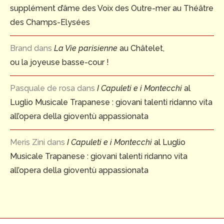
supplément d’âme des Voix des Outre-mer au Théâtre
des Champs-Elysées
Brand
dans
La Vie parisienne
au Châtelet,
ou la joyeuse basse-cour !
Pasquale de rosa
dans
I Capuleti e i Montecchi
al
Luglio Musicale Trapanese : giovani talenti ridanno vita
all’opera della gioventù appassionata
Meris Zini
dans
I Capuleti e i Montecchi
al Luglio
Musicale Trapanese : giovani talenti ridanno vita
all’opera della gioventù appassionata