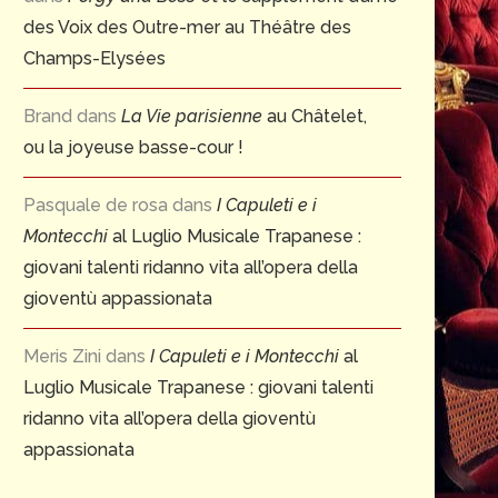
des Voix des Outre-mer au Théâtre des
Champs-Elysées
Brand
dans
La Vie parisienne
au Châtelet,
ou la joyeuse basse-cour !
Pasquale de rosa
dans
I Capuleti e i
Montecchi
al Luglio Musicale Trapanese :
giovani talenti ridanno vita all’opera della
gioventù appassionata
Meris Zini
dans
I Capuleti e i Montecchi
al
Luglio Musicale Trapanese : giovani talenti
ridanno vita all’opera della gioventù
appassionata