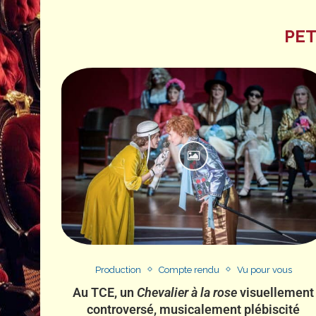
PET
Production
Compte rendu
Vu pour vous
Au TCE, un
Chevalier à la rose
visuellement
controversé, musicalement plébiscité