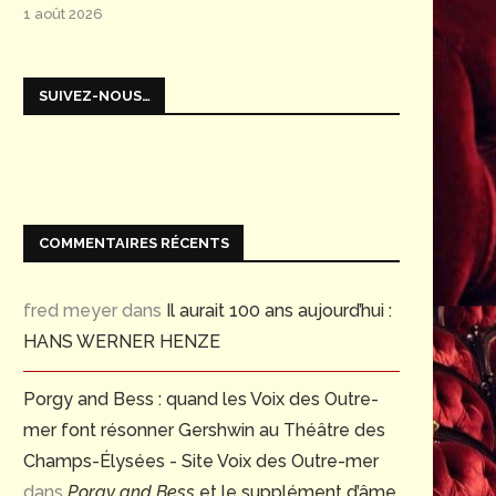
1 août 2026
SUIVEZ-NOUS…
COMMENTAIRES RÉCENTS
fred meyer
dans
Il aurait 100 ans aujourd’hui :
HANS WERNER HENZE
Porgy and Bess : quand les Voix des Outre-
mer font résonner Gershwin au Théâtre des
Champs-Élysées - Site Voix des Outre-mer
dans
Porgy and Bess
et le supplément d’âme