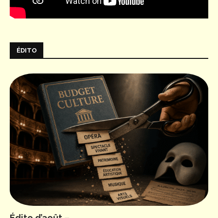
ÉDITO
Édito d’août –