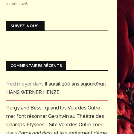
1 août 2026
SUIVEZ-NOUS…
COMMENTAIRES RÉCENTS
fred meyer
dans
Il aurait 100 ans aujourd’hui :
HANS WERNER HENZE
Porgy and Bess : quand les Voix des Outre-
mer font résonner Gershwin au Théâtre des
Champs-Élysées - Site Voix des Outre-mer
dans
Porgy and Bess
et le supplément d’âme