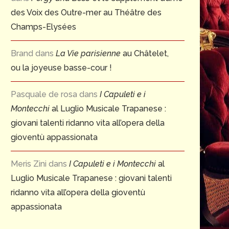
des Voix des Outre-mer au Théâtre des
Champs-Elysées
Brand
dans
La Vie parisienne
au Châtelet,
ou la joyeuse basse-cour !
Pasquale de rosa
dans
I Capuleti e i
Montecchi
al Luglio Musicale Trapanese :
giovani talenti ridanno vita all’opera della
gioventù appassionata
Meris Zini
dans
I Capuleti e i Montecchi
al
Luglio Musicale Trapanese : giovani talenti
ridanno vita all’opera della gioventù
appassionata