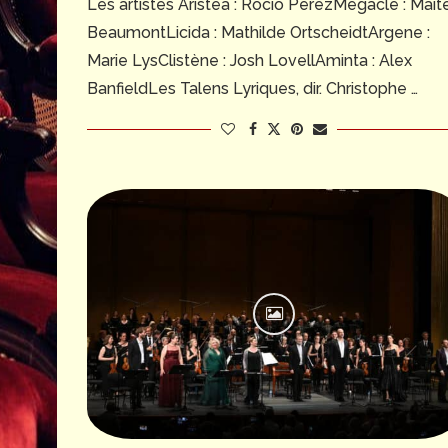
Les artistes Aristea : Rocio PérezMegacle : Mait
BeaumontLicida : Mathilde OrtscheidtArgene :
Marie LysClistène : Josh LovellAminta : Alex
BanfieldLes Talens Lyriques, dir. Christophe …