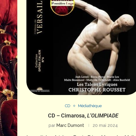
CD
Médiathèque
CD – Cimarosa,
L’OLIMPIADE
par
Marc Dumont
20 mai 2024