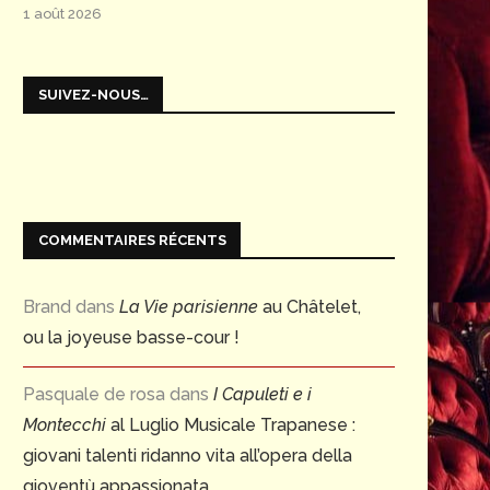
1 août 2026
SUIVEZ-NOUS…
COMMENTAIRES RÉCENTS
Brand
dans
La Vie parisienne
au Châtelet,
ou la joyeuse basse-cour !
Pasquale de rosa
dans
I Capuleti e i
Montecchi
al Luglio Musicale Trapanese :
giovani talenti ridanno vita all’opera della
gioventù appassionata