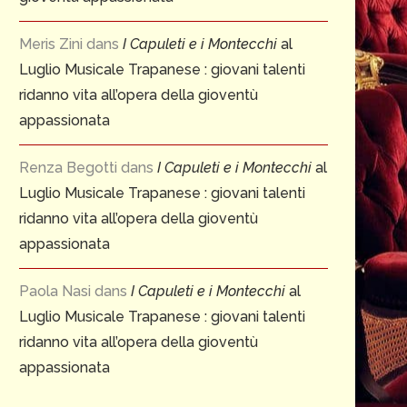
Meris Zini
dans
I Capuleti e i Montecchi
al
Luglio Musicale Trapanese : giovani talenti
ridanno vita all’opera della gioventù
appassionata
Renza Begotti
dans
I Capuleti e i Montecchi
al
Luglio Musicale Trapanese : giovani talenti
ridanno vita all’opera della gioventù
appassionata
Paola Nasi
dans
I Capuleti e i Montecchi
al
Luglio Musicale Trapanese : giovani talenti
ridanno vita all’opera della gioventù
appassionata