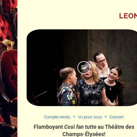
LEON
Compte rendu
Vu pour vous
Concert
Flamboyant
Così fan tutte
au Théâtre des
Champs-Élysées!