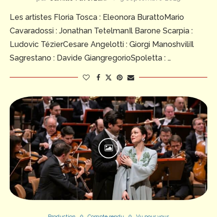
Les artistes Floria Tosca : Eleonora BurattoMario
Cavaradossi : Jonathan TetelmanIl Barone Scarpia :
Ludovic TézierCesare Angelotti : Giorgi ManoshviliIl
Sagrestano : Davide GiangregorioSpoletta : …
Production
Compte rendu
Vu pour vous