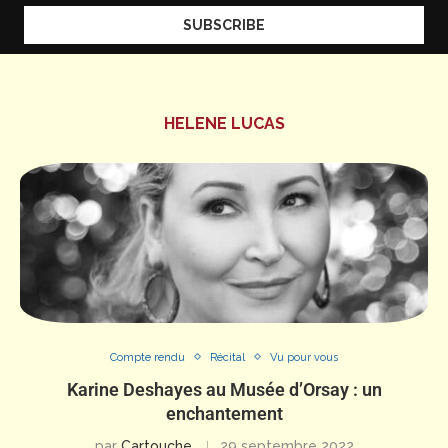
HELENE LUCAS
Compte rendu
Récital
Vu pour vous
Karine Deshayes au Musée d’Orsay : un
enchantement
par
Cartouche
29 septembre 2022