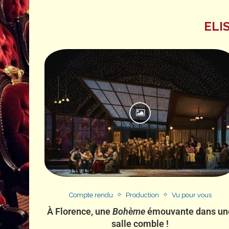
ELI
Compte rendu
Production
Vu pour vous
À Florence, une
Bohème
émouvante dans un
salle comble !