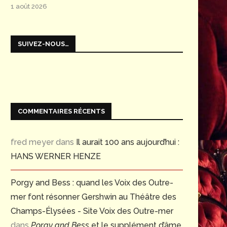
1 août 2026
SUIVEZ-NOUS…
COMMENTAIRES RÉCENTS
fred meyer
dans
Il aurait 100 ans aujourd’hui :
HANS WERNER HENZE
Porgy and Bess : quand les Voix des Outre-
mer font résonner Gershwin au Théâtre des
Champs-Élysées - Site Voix des Outre-mer
dans
Porgy and Bess
et le supplément d’âme