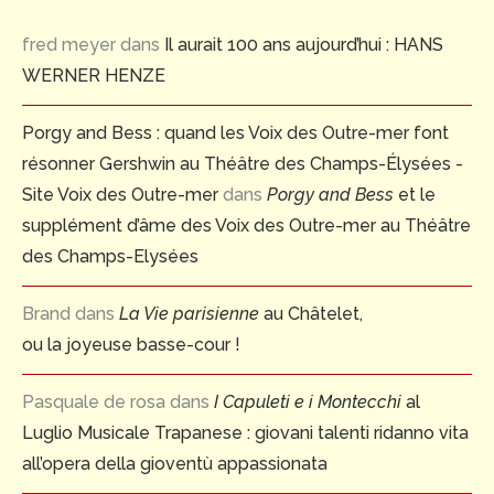
fred meyer
dans
Il aurait 100 ans aujourd’hui : HANS
WERNER HENZE
Porgy and Bess : quand les Voix des Outre-mer font
résonner Gershwin au Théâtre des Champs-Élysées -
Site Voix des Outre-mer
dans
Porgy and Bess
et le
supplément d’âme des Voix des Outre-mer au Théâtre
des Champs-Elysées
Brand
dans
La Vie parisienne
au Châtelet,
ou la joyeuse basse-cour !
Pasquale de rosa
dans
I Capuleti e i Montecchi
al
Luglio Musicale Trapanese : giovani talenti ridanno vita
all’opera della gioventù appassionata