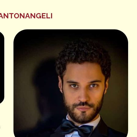
 ANTONANGELI
s