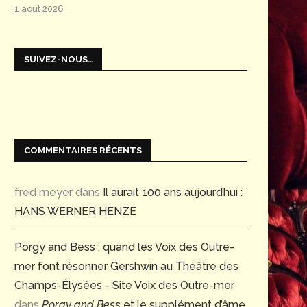
1 août 2026
SUIVEZ-NOUS…
COMMENTAIRES RÉCENTS
fred meyer
dans
Il aurait 100 ans aujourd’hui :
HANS WERNER HENZE
Porgy and Bess : quand les Voix des Outre-
mer font résonner Gershwin au Théâtre des
Champs-Élysées - Site Voix des Outre-mer
dans
Porgy and Bess
et le supplément d’âme