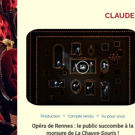
CLAUDE
Production
Compte rendu
Vu pour vous
Opéra de Rennes : le public succombe à la
morsure de
La Chauve-Souris
!