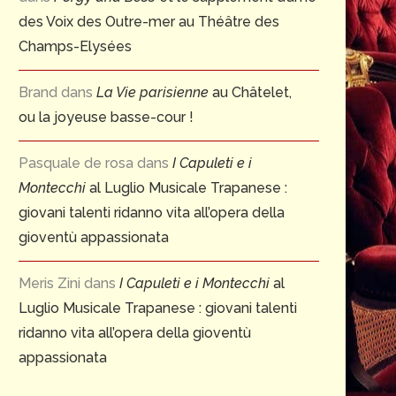
des Voix des Outre-mer au Théâtre des
Champs-Elysées
Brand
dans
La Vie parisienne
au Châtelet,
ou la joyeuse basse-cour !
Pasquale de rosa
dans
I Capuleti e i
Montecchi
al Luglio Musicale Trapanese :
giovani talenti ridanno vita all’opera della
gioventù appassionata
Meris Zini
dans
I Capuleti e i Montecchi
al
Luglio Musicale Trapanese : giovani talenti
ridanno vita all’opera della gioventù
appassionata