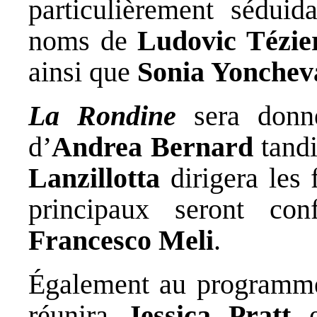
particulièrement séduid
noms de
Ludovic Tézie
ainsi que
Sonia Yonchev
La Rondine
sera don
d’
Andrea Bernard
tand
Lanzillotta
dirigera les 
principaux seront co
Francesco Meli
.
Également au programm
réunira
Jessica Pratt