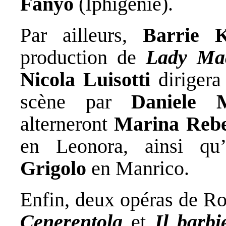
Fanyo
(Iphigénie).
Par ailleurs,
Barrie 
production de
Lady Ma
Nicola Luisotti
diriger
scène par
Daniele M
alterneront
Marina Reb
en Leonora, ainsi qu
Grigolo
en Manrico.
Enfin, deux opéras de Ros
Cenerentola
et
Il barbi