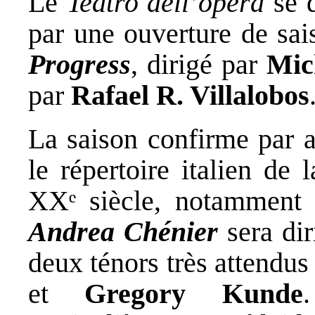
Le
Teatro dell’opera
se d
par une ouverture de sai
Progress
, dirigé par
Mic
par
Rafael R. Villalobos
La saison confirme par ai
le répertoire italien de
XXᵉ siècle, notamment 
Andrea Chénier
sera dir
deux ténors très attendus 
et
Gregory Kunde