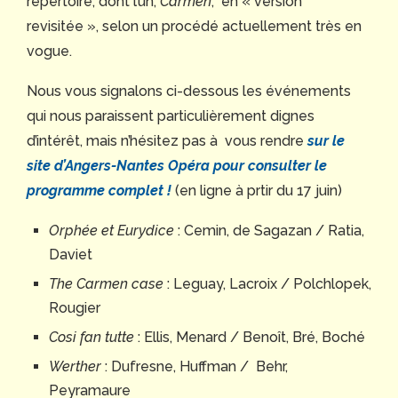
répertoire, dont l’un,
Carmen
, en « version
revisitée », selon un procédé actuellement très en
vogue.
Nous vous signalons ci-dessous les événements
qui nous paraissent particulièrement dignes
d’intérêt, mais n’hésitez pas à vous rendre
sur le
site d’Angers-Nantes Opéra p
our consulter le
programme complet !
(en ligne à prtir du 17 juin)
Orphée et Eurydice
: Cemin, de Sagazan / Ratia,
Daviet
The Carmen case
: Leguay, Lacroix / Polchlopek,
Rougier
Cosi fan tutte
: Ellis, Menard / Benoît, Bré, Boché
Werther
: Dufresne, Huffman / Behr,
Peyramaure