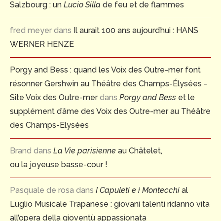
Salzbourg : un
Lucio Silla
de feu et de flammes
fred meyer
dans
Il aurait 100 ans aujourd’hui : HANS
WERNER HENZE
Porgy and Bess : quand les Voix des Outre-mer font
résonner Gershwin au Théâtre des Champs-Élysées -
Site Voix des Outre-mer
dans
Porgy and Bess
et le
supplément d’âme des Voix des Outre-mer au Théâtre
des Champs-Elysées
Brand
dans
La Vie parisienne
au Châtelet,
ou la joyeuse basse-cour !
Pasquale de rosa
dans
I Capuleti e i Montecchi
al
Luglio Musicale Trapanese : giovani talenti ridanno vita
all’opera della gioventù appassionata