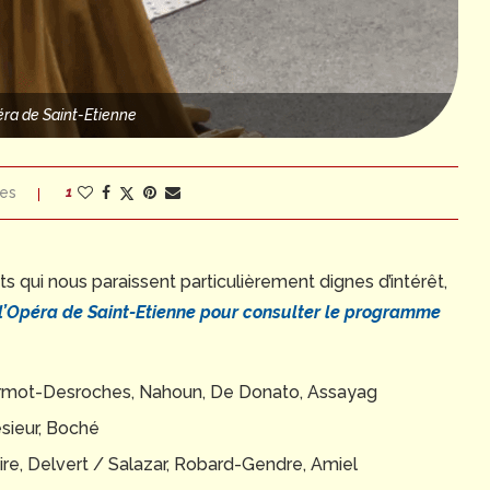
éra de Saint-Etienne
es
1
qui nous paraissent particulièrement dignes d’intérêt,
 l’Opéra de Saint-Etienne p
our consulter le programme
Vermot-Desroches, Nahoun, De Donato, Assayag
sieur, Boché
aire, Delvert / Salazar, Robard-Gendre, Amiel