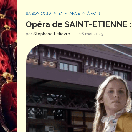
SAISON 25-26
EN FRANCE
À VOIR
Opéra de SAINT-ETIENNE :
par
Stéphane Lelièvre
16 mai 2025