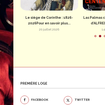
: 1826-
Le siège de Corinthe : 1826-
Las Palmas c
us...
2026Pour en savoir plus...
d’ALFRE
20 juillet 2026
14
PREMIÈRE LOGE
FACEBOOK
TWITTER