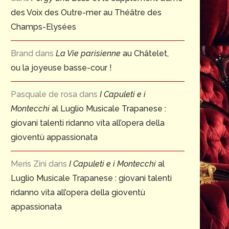
des Voix des Outre-mer au Théâtre des
Champs-Elysées
Brand
dans
La Vie parisienne
au Châtelet,
ou la joyeuse basse-cour !
Pasquale de rosa
dans
I Capuleti e i
Montecchi
al Luglio Musicale Trapanese :
giovani talenti ridanno vita all’opera della
gioventù appassionata
Meris Zini
dans
I Capuleti e i Montecchi
al
Luglio Musicale Trapanese : giovani talenti
ridanno vita all’opera della gioventù
appassionata