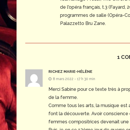
de l'opéra français, t.3 (Fayard,
programmes de salle (Opéra-Com
Palazzetto Bru Zane.
1 C
RICHEZ MARIE-HÉLÈNE
8 mars 2022 - 17 h 30 min
Merci Sabine pour ce texte très à pro
de la femme.
Comme tous les arts, la musique est a
font la découverte. Avoir conscience 
femmes compositrices devenait une 
Puis-je en ce 13ème jour de guerre 