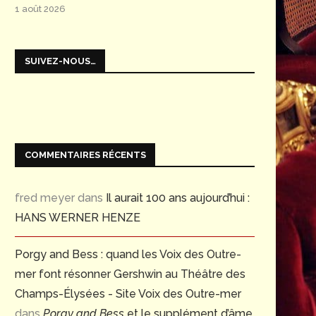
1 août 2026
SUIVEZ-NOUS…
COMMENTAIRES RÉCENTS
fred meyer
dans
Il aurait 100 ans aujourd’hui :
HANS WERNER HENZE
Porgy and Bess : quand les Voix des Outre-
mer font résonner Gershwin au Théâtre des
Champs-Élysées - Site Voix des Outre-mer
dans
Porgy and Bess
et le supplément d’âme