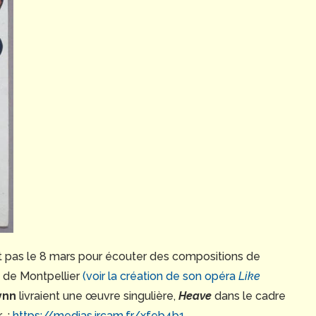
t pas le 8 mars pour écouter des compositions de
 de Montpellier
(voir la création de son opéra
Like
ynn
livraient une œuvre singulière,
Heave
dans le cadre
r :
https://medias.ircam.fr/xfeb4b1