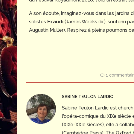
A son écoute, imaginez-vous dans les jardins 
solistes
Exaudi
(James Weeks dir.), soutenu par
Augustin Muller). Respirez à pleins poumons ce
1 commentai
SABINE TEULON LARDIC
Sabine Teulon Lardic est cherche
l'opéra-comique du XIXe siècle e
(XIXe-XXIe siècles), elle a col
(Cambridge Press), The Oxford H