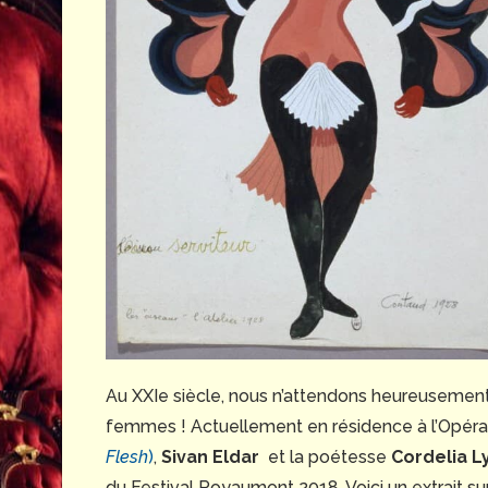
Au XXIe siècle, nous n’attendons heureusemen
femmes ! Actuellement en résidence à l’Opéra
Flesh
)
,
Sivan Eldar
et la poétesse
Cordelia L
du Festival Royaumont 2018. Voici un extrait su