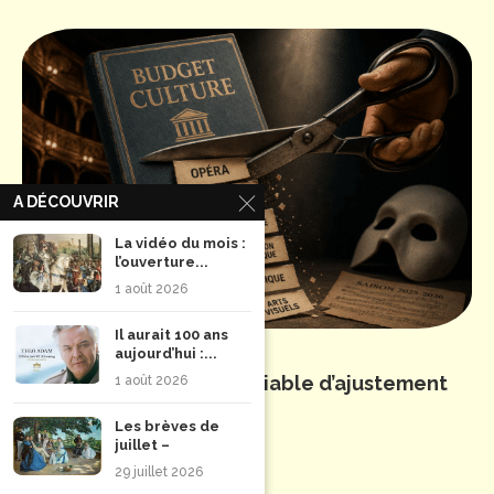
A DÉCOUVRIR
La vidéo du mois :
l’ouverture...
1 août 2026
Il aurait 100 ans
Édito d’août –
aujourd’hui :...
La culture, éternelle variable d’ajustement
1 août 2026
budgétaire…
Les brèves de
1 août 2026
juillet –
29 juillet 2026