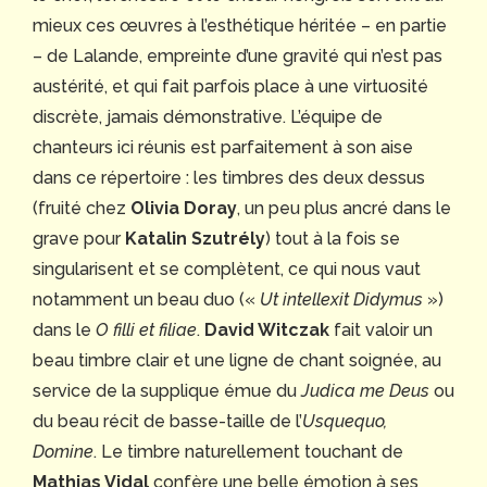
mieux ces œuvres à l’esthétique héritée – en partie
– de Lalande, empreinte d’une gravité qui n’est pas
austérité, et qui fait parfois place à une virtuosité
discrète, jamais démonstrative. L’équipe de
chanteurs ici réunis est parfaitement à son aise
dans ce répertoire : les timbres des deux dessus
(fruité chez
Olivia Doray
, un peu plus ancré dans le
grave pour
Katalin Szutrély
) tout à la fois se
singularisent et se complètent, ce qui nous vaut
notamment un beau duo («
Ut intellexit Didymus
»)
dans le
O filli et filiae
.
David Witczak
fait valoir un
beau timbre clair et une ligne de chant soignée, au
service de la supplique émue du
Judica me Deus
ou
du beau récit de basse-taille de l’
Usquequo,
Domine
. Le timbre naturellement touchant de
Mathias Vidal
confère une belle émotion à ses