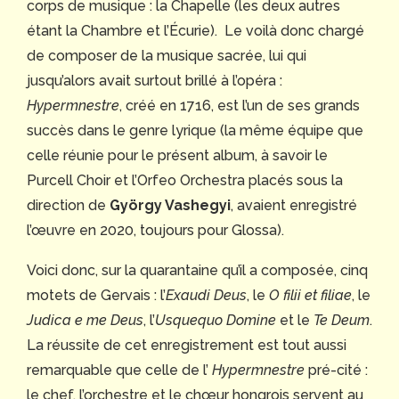
corps de musique : la Chapelle (les deux autres
étant la Chambre et l’Écurie). Le voilà donc chargé
de composer de la musique sacrée, lui qui
jusqu’alors avait surtout brillé à l’opéra :
Hypermnestre
, créé en 1716, est l’un de ses grands
succès dans le genre lyrique (la même équipe que
celle réunie pour le présent album, à savoir le
Purcell Choir et l’Orfeo Orchestra placés sous la
direction de
György Vashegyi
, avaient enregistré
l’œuvre en 2020, toujours pour Glossa).
Voici donc, sur la quarantaine qu’il a composée, cinq
motets de Gervais : l’
Exaudi Deus
, le
O filii et filiae
, le
Judica e me Deus
, l’
Usquequo Domine
et le
Te Deum
.
La réussite de cet enregistrement est tout aussi
remarquable que celle de l’
Hypermnestre
pré-cité :
le chef, l’orchestre et le chœur hongrois servent au