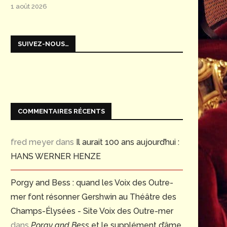
1 août 2026
SUIVEZ-NOUS…
COMMENTAIRES RÉCENTS
fred meyer
dans
Il aurait 100 ans aujourd’hui :
HANS WERNER HENZE
Porgy and Bess : quand les Voix des Outre-
mer font résonner Gershwin au Théâtre des
Champs-Élysées - Site Voix des Outre-mer
dans
Porgy and Bess
et le supplément d’âme