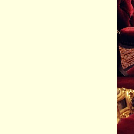
l aurait 100 ans aujourd’hui : HANS
In memoriam – MIGNON
WERNER HENZE
grande mezzo-sopr