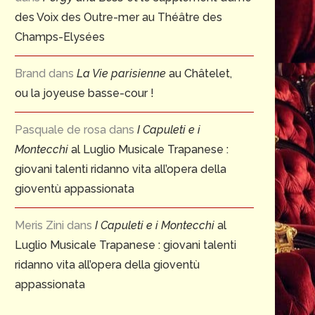
des Voix des Outre-mer au Théâtre des
Champs-Elysées
Brand
dans
La Vie parisienne
au Châtelet,
ou la joyeuse basse-cour !
Pasquale de rosa
dans
I Capuleti e i
Montecchi
al Luglio Musicale Trapanese :
giovani talenti ridanno vita all’opera della
gioventù appassionata
Meris Zini
dans
I Capuleti e i Montecchi
al
Luglio Musicale Trapanese : giovani talenti
ridanno vita all’opera della gioventù
appassionata