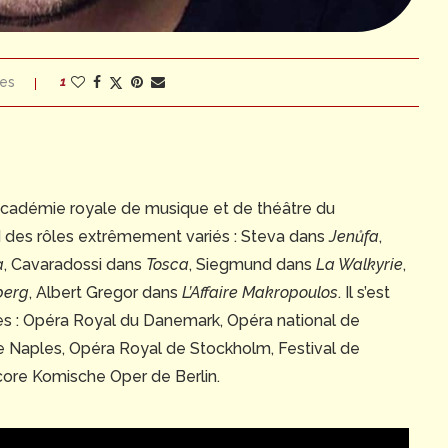
es
1
Académie royale de musique et de théâtre du
 des rôles extrêmement variés : Steva dans
Jenůfa
,
a
, Cavaradossi dans
Tosca
, Siegmund dans
La Walkyrie
,
berg
, Albert Gregor dans
L’Affaire Makropoulos
. Il s’est
es : Opéra Royal du Danemark, Opéra national de
e Naples, Opéra Royal de Stockholm, Festival de
core Komische Oper de Berlin.