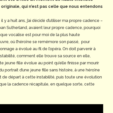
originale, qui n’est pas celle que nous entendons
l y a huit ans, j’ai décidé d’utiliser ma propre cadence –
 Joan Sutherland, avaient leur propre cadence, pourquoi
aque vocalise est pour moi de la plus haute
’œuvre, où l’héroïne se remémore son passé, pour
age a évolué au fil de l’opéra. On doit parvenir à
stabilité, comment elle trouve sa source en elle,
jeune fille évolue au point qu’elle finisse par mourir
u portrait d’une jeune fille sans histoire, à une héroïne
nt de départ à cette instabilité, puis toute une évolution
é que la cadence récapitule, en quelque sorte, cette