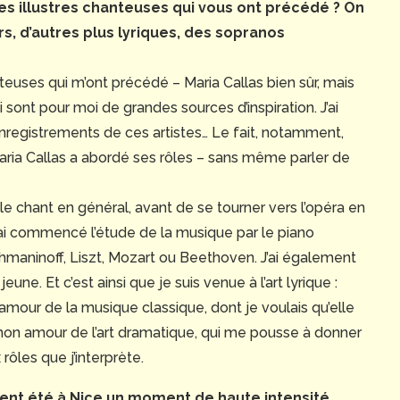
les illustres chanteuses qui vous ont précédé ? On
s, d’autres plus lyriques, des sopranos
nteuses qui m’ont précédé – Maria Callas bien sûr, mais
sont pour moi de grandes sources d’inspiration. J’ai
enregistrements de ces artistes… Le fait, notamment,
Maria Callas a abordé ses rôles – sans même parler de
 chant en général, avant de se tourner vers l’opéra en
 j’ai commencé l’étude de la musique par le piano
chmaninoff, Liszt, Mozart ou Beethoven. J’ai également
eune. Et c’est ainsi que je suis venue à l’art lyrique :
amour de la musique classique, dont je voulais qu’elle
 mon amour de l’art dramatique, qui me pousse à donner
 rôles que j’interprète.
tement été à Nice un moment de haute intensité