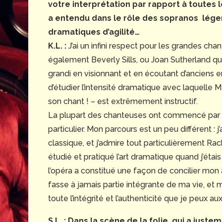
votre interprétation par rapport à toutes 
a entendu dans le rôle des sopranos léger
dramatiques d’agilité…
K.L. :
J’ai un infini respect pour les grandes cha
également Beverly Sills, ou Joan Sutherland qui 
grandi en visionnant et en écoutant d’anciens 
d’étudier l’intensité dramatique avec laquelle 
son chant ! – est extrêmement instructif.
La plupart des chanteuses ont commencé par le
particulier. Mon parcours est un peu différent :
classique, et j’admire tout particulièrement Ra
étudié et pratiqué l’art dramatique quand j’étais j
l’opéra a constitué une façon de concilier mon 
fasse à jamais partie intégrante de ma vie, et
toute l’intégrité et l’authenticité que je peux aux
S.L. : Dans la scène de la folie, qui a jus