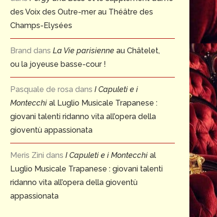
des Voix des Outre-mer au Théâtre des
Champs-Elysées
Brand
dans
La Vie parisienne
au Châtelet,
ou la joyeuse basse-cour !
Pasquale de rosa
dans
I Capuleti e i
Montecchi
al Luglio Musicale Trapanese :
giovani talenti ridanno vita all’opera della
gioventù appassionata
Meris Zini
dans
I Capuleti e i Montecchi
al
Luglio Musicale Trapanese : giovani talenti
ridanno vita all’opera della gioventù
appassionata