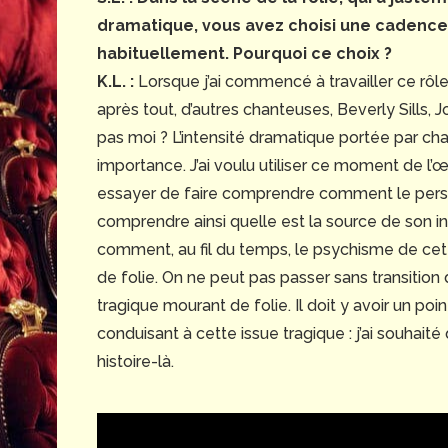
dramatique, vous avez choisi une cadence 
habituellement. Pourquoi ce choix ?
K.L. :
Lorsque j’ai commencé à travailler ce rôle i
après tout, d’autres chanteuses, Beverly Sills,
pas moi ? L’intensité dramatique portée par ch
importance. J’ai voulu utiliser ce moment de l
essayer de faire comprendre comment le personn
comprendre ainsi quelle est la source de son in
comment, au fil du temps, le psychisme de cette 
de folie. On ne peut pas passer sans transition d
tragique mourant de folie. Il doit y avoir un poi
conduisant à cette issue tragique : j’ai souhait
histoire-là.