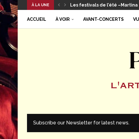
Les festivals de l’été –Martina 
À LA UNE
Les brèves de juillet –
Les festivals de l’été – Montev
Les festivals de l’été – Une cr
ACCUEIL
À VOIR
AVANT-CONCERTS
VU
Subscribe our Newsletter for latest news.