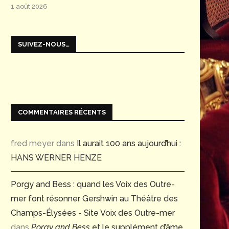
1 août 2026
SUIVEZ-NOUS…
COMMENTAIRES RÉCENTS
fred meyer
dans
Il aurait 100 ans aujourd’hui :
HANS WERNER HENZE
Porgy and Bess : quand les Voix des Outre-
mer font résonner Gershwin au Théâtre des
Champs-Élysées - Site Voix des Outre-mer
dans
Porgy and Bess
et le supplément d’âme