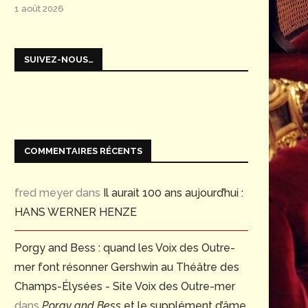
1 août 2026
SUIVEZ-NOUS…
COMMENTAIRES RÉCENTS
fred meyer
dans
Il aurait 100 ans aujourd’hui :
HANS WERNER HENZE
Porgy and Bess : quand les Voix des Outre-
mer font résonner Gershwin au Théâtre des
Champs-Élysées - Site Voix des Outre-mer
dans
Porgy and Bess
et le supplément d’âme