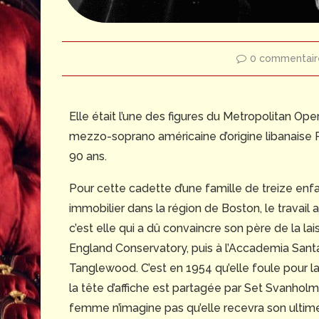
0 commentair
Elle était l’une des figures du Metropolitan Op
mezzo-soprano américaine d’origine libanaise R
90 ans.
Pour cette cadette d’une famille de treize en
immobilier dans la région de Boston, le travail a
c’est elle qui a dû convaincre son père de la l
England Conservatory, puis à l’Accademia Sant
Tanglewood. C’est en 1954 qu’elle foule pour l
la tête d’affiche est partagée par Set Svanholm,
femme n’imagine pas qu’elle recevra son ulti