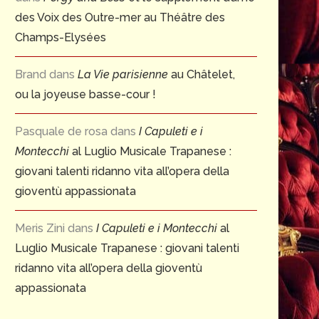
des Voix des Outre-mer au Théâtre des
Champs-Elysées
Brand
dans
La Vie parisienne
au Châtelet,
ou la joyeuse basse-cour !
Pasquale de rosa
dans
I Capuleti e i
Montecchi
al Luglio Musicale Trapanese :
giovani talenti ridanno vita all’opera della
gioventù appassionata
Meris Zini
dans
I Capuleti e i Montecchi
al
Luglio Musicale Trapanese : giovani talenti
ridanno vita all’opera della gioventù
appassionata