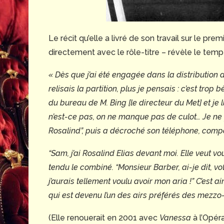
Le récit qu’elle a livré de son travail sur le pr
directement avec le rôle-titre – révèle le temp
« Dès que j’ai été engagée dans la distribution
relisais la partition, plus je pensais : c’est trop bê
du bureau de M. Bing [le directeur du Met] et je
n’est-ce pas, on ne manque pas de culot… Je ne fer
Rosalind”, puis a décroché son téléphone, comp
“Sam, j’ai Rosalind Elias devant moi. Elle veut vou
tendu le combiné. “Monsieur Barber, ai-je dit, vo
j’aurais tellement voulu avoir mon aria !” C’est a
qui est devenu l’un des airs préférés des mezz
(Elle renouerait en 2001 avec
Vanessa
à l’Opéra