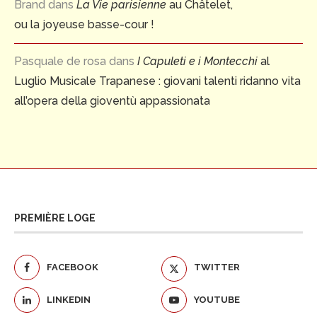
Brand
dans
La Vie parisienne
au Châtelet,
ou la joyeuse basse-cour !
Pasquale de rosa
dans
I Capuleti e i Montecchi
al
Luglio Musicale Trapanese : giovani talenti ridanno vita
all’opera della gioventù appassionata
PREMIÈRE LOGE
FACEBOOK
TWITTER
LINKEDIN
YOUTUBE