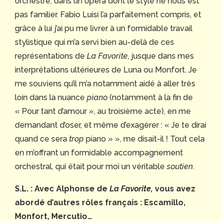
orchestre, dans un opéra dont le style ne nous est
pas familier. Fabio Luisi l’a parfaitement compris, et
grâce à lui j’ai pu me livrer à un formidable travail
stylistique qui m’a servi bien au-delà de ces
représentations de
La Favorite
, jusque dans mes
interprétations ultérieures de Luna ou Monfort. Je
me souviens qu’il m’a notamment aidé à aller très
loin dans la nuance
piano
(notamment à la fin de
« Pour tant d’amour », au troisième acte), en me
demandant d’oser, et même d’exagérer : « Je te dirai
quand ce sera
trop
piano » », me disait-il ! Tout cela
en m’offrant un formidable accompagnement
orchestral, qui était pour moi un véritable
soutien
.
S.L. : Avec Alphonse de
La Favorite,
vous avez
abordé d’autres rôles français : Escamillo,
Monfort, Mercutio…