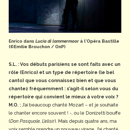
Enrico dans
Lucia di lammermoor
à l'Opéra Bastille
(©Emilie Brouchon / OnP)
S.L. : Vos débuts parisiens se sont faits avec un
rôle (Enrico) et un type de répertoire (le bel
canto) que vous connaissez bien et que vous
chantez fréquemment : s’agit-il selon vous du
répertoire qui convient le mieux à votre voix ?
M.O. :
J’ai beaucoup chanté Mozart – et je souhaite
le chanter encore souvent ! -, ou le Donizetti bouffe
(
Don Pasquale, L’elisir
). Mais depuis quatre ans, ma
voix semble prendre un nouveau virage. J’ai chanté