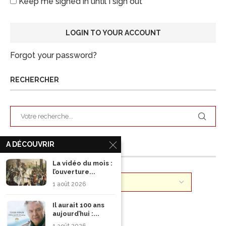
Keep me signed in until I sign out
Forgot your password?
RECHERCHER
A DÉCOUVRIR
ARCHIVES
La vidéo du mois :
l’ouverture...
1 août 2026
Il aurait 100 ans
aujourd’hui :...