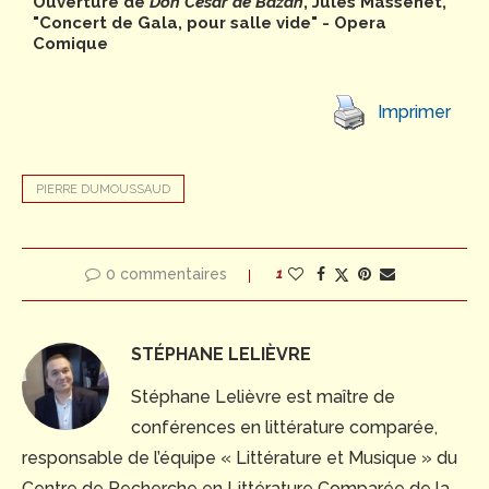
Ouverture de
Don César de Bazan
, Jules Massenet,
"Concert de Gala, pour salle vide" - Opera
Comique
Imprimer
PIERRE DUMOUSSAUD
0 commentaires
1
STÉPHANE LELIÈVRE
Stéphane Lelièvre est maître de
conférences en littérature comparée,
responsable de l’équipe « Littérature et Musique » du
Centre de Recherche en Littérature Comparée de la